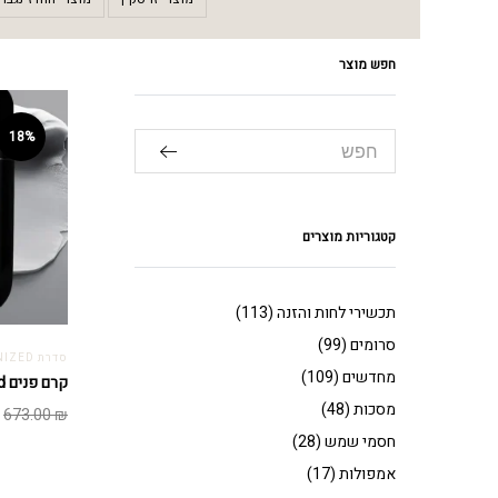
חפש מוצר
18%
קטגוריות מוצרים
תכשירי לחות והזנה
(113)
סרומים
(99)
סדרת REMICRONIZED
מחדשים
(109)
קרם פנים Remicronized
מסכות
(48)
ה
673.00
₪
ה
חסמי שמש
(28)
ה
אמפולות
(17)
.