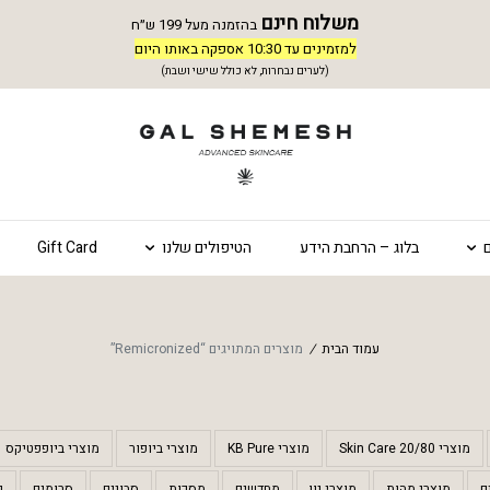
משלוח חינם
בהזמנה מעל 199 ש״ח
למזמינים עד 10:30 אספקה באותו היום
(לערים נבחרות, לא כולל שישי ושבת)
בלוג – הרחבת הידע
הטיפולים שלנו
Gift Card
עמוד הבית
/
מוצרים המתויגים “Remicronized”
מוצרי 20/80 Skin Care
מוצרי KB Pure
מוצרי ביופור
מוצרי ביופפטיקס
ם
מוצרי מהות
מוצרי נון
מחדשים
מסכות
סבונים
סרומים
ק