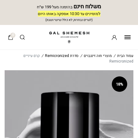
משלוח חינם
בהזמנה מעל 199 ש״ח
למזמינים עד 10:30 אספקה באותו היום
(לערים נבחרות, לא כולל שישי ושבת)
0
עמוד הבית
/
מוצרי חוה זינגבוים
/
סדרת Remicronized
/
קרם עיניים
Remicronized
18%