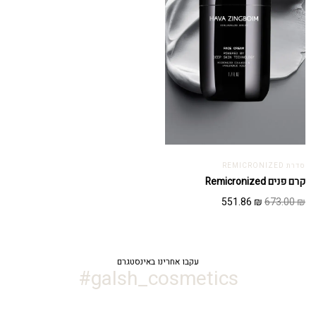
סדרת REMICRONIZED
קרם פנים Remicronized
המחיר
המחיר
551.86
₪
673.00
₪
המקורי
הנוכחי
היה:
הוא:
551.86 ₪.
673.00 ₪.
עקבו אחרינו באינסטגרם
galsh_cosmetics#