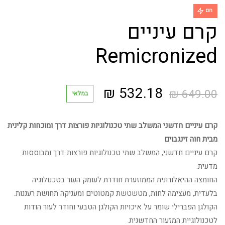
חם
קרם עיניים
Remicronized
המחיר
המחיר
₪
532.18
₪
649.00
במלאי
המקורי
הנוכחי
קרם עיניים חדשני המשלב שתי טכנולוגיות פורצות דרך ומוכחות קלינית
היה:
הוא:
מבית חוה זינגבוים
קרם עיניים חדשני, המשלב שתי טכנולוגיות פורצות דרך ומבוססות
532.18 ₪.
649.00 ₪.
מדעית:
החומצה ההיאלורונית הממוזערת חודרת לעומק העור בטכנולוגיה
בלעדית, מעצימה לחות, מטשטשת קמטוטים ומעניקה תחושת רעננות.
הקולגן הפברילי שומר על איכויות הקולגן הטבעי וחודר לעור הודות
לטכנולוגיית המזעור החדשנית.