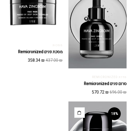
מסכות
מסכת פנים Remicronized
המחיר
המחיר
358.34
₪
437.00
₪
המקורי
הנוכחי
היה:
הוא:
358.34 ₪.
437.00 ₪.
סדרת REMICRONIZED
סרום פנים Remicronized
המחיר
המחיר
570.72
₪
696.00
₪
המקורי
הנוכחי
היה:
הוא:
570.72 ₪.
696.00 ₪.
18%