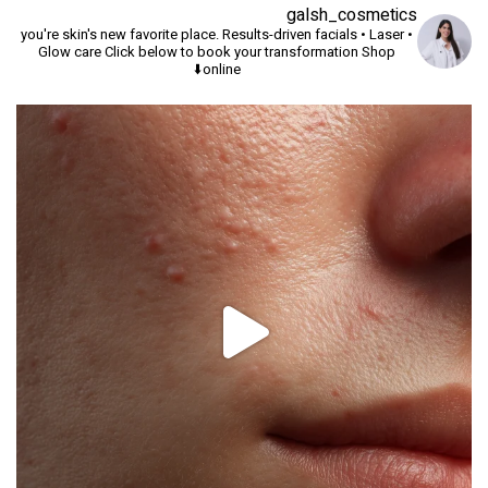
galsh_cosmetics
you're skin's new favorite place.
Results-driven facials • Laser •
Glow care
Click below to book your transformation
Shop
online⬇️
יך