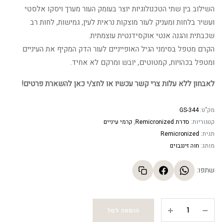
השילוב בין שתי הטכנולוגיות יוצר בעומק העור מערך ויסקו אלסטי
ועשיר בלחות ומעניק לעור מוצקות נראית לעין, גמישות, לחות רב
שכבתית והגנה אנטי אוקסידנטית עוצמתית.
הקרם מטפל בסימני הגיל האופייניים לעור הדק המקיף את העיניים
ומטפל בכהויות, קמטוטים, יובש ומרקם לא אחיד.
לאבחון ללא עלות צרי קשר עכשיו או לחצ/י כאן להשארת פרטים!
מק"ט:
GS-344
קטגוריות:
סדרת Remicronized
,
קרמי עיניים
תגית:
Remicronized
מותג:
חוה זינגבוים
שתפו:
קרם
הוספה לסל
עיניים