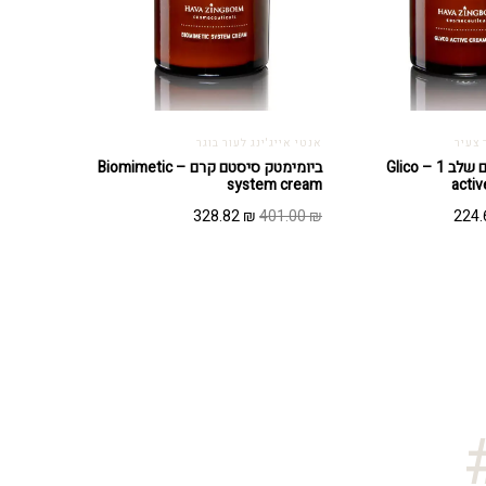
 צעיר
אנטי אייג'ינג לעור בוגר
גליקו אקטיב קרם שלב 1 – Glico
ביומימטק סיסטם קרם – Biomimetic
system cream
activ
המחיר
המחיר
המחיר
328.82
₪
401.00
₪
224
י
הנוכחי
המקורי
הנוכחי
הוא:
היה:
הוא:
328.82 ₪.
401.00 ₪.
224.68 ₪.
27