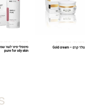
אנטי אייג'ינג - מראה עור
סימני גיל - אנטי אייג'ינג
גולד קרם – Gold cream
pure for oily skin
#