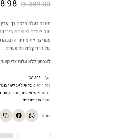
המחיר
8.98
₪
389.00
המקור
מסכה בעלת מרקם רך ועדין 
היה:
מנת לעודד היווצרות סיבי ק
ממריצה את מחזור הדם, מרג
9.00 ₪.
של הרדיקלים החופשיים.
לאבחון ללא עלות צרי קשר 
מק"ט:
GS-308
קטגוריות:
אנטי אייג'ינג לעור בוגר
,
תגיות:
אנטי אייג׳ינג
,
מסכות
,
עור ב
מותג:
חוה זינגבוים
שתפו:
מסכת