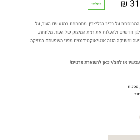
המחיר
₪
31
במלאי
י
הנוכחי
המבוססת על רכיב הגליצרין. מתחממת במגע עם העור, על
הוא:
ולגן חדשים ולהעלות את רמת המיצוק של העור. מלחחת,
יעה ומעניקה הגנה אנטיאוקסידנטית מפני השפעתם המזיקה
318.98 ₪.
38
עכשיו או לחצ/י כאן להשארת פרטים!
מסכות
וגר