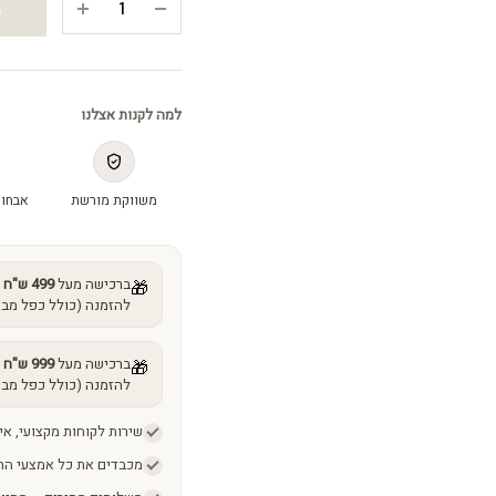
ה
זהב
מחממת
-
Gold
למה לקנות אצלנו
heating
mask
quantity
משווקת מורשת
אבחון
ברכישה מעל
499 ש"ח
מ
🎁
להזמנה (כולל כפל מבצ
ברכישה מעל
999 ש"ח
מ
🎁
להזמנה (כולל כפל מבצ
שירות לקוחות מקצועי, אי
מכבדים את כל אמצעי הת