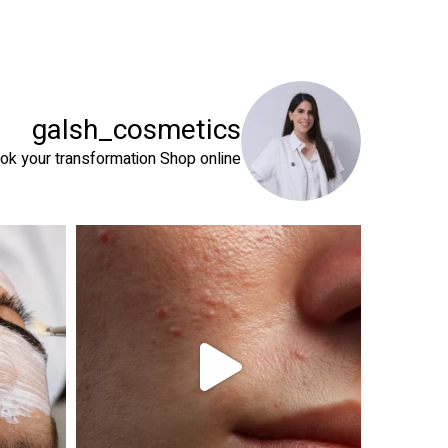
galsh_cosmetics
ok your transformation
Shop online⬇️
 שהעור שלך צריך
טיפול פנים נכון הוא הרבה מעבר לניקוי העור. המטרה ה
זה קור