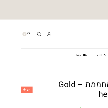
0
אודות
צור קשר
מסכת זהב מחממת – Gold
חם
he