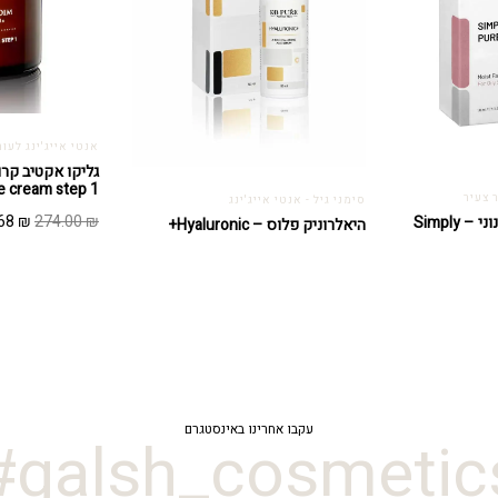
אנטי אייג'ינג לעור
e cream step 1
 צעיר
סימני גיל - אנטי אייג'ינג
המחיר
.68
₪
274.00
₪
סימפלי פיור לעור שמנוני – Simply
היאלרוניק פלוס – Hyaluronic+
המקור
היה:
4.00 ₪.
עקבו אחרינו באינסטגרם
galsh_cosmetics