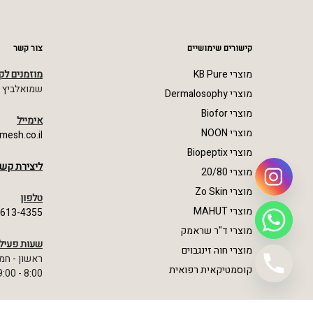
קישורים שימושיים
צור קשר
מוצרי KB Pure
מוזמנים לק
שמואלביץ מרדכי 23,
מוצרי Dermalosophy
מוצרי Biofor
אימייל
מוצרי NOON
mesh.co.il
מוצרי Biopeptix
ליצירת קשר
מוצרי 20/80
מוצרי Zo Skin
טלפון
מוצרי MAHUT
-613-4355
מוצרי ד"ר שראמק
שעות פעיל
מוצרי חוה זינגבוים
ראשון - חמ
קוסמטיקאית רפואית
8:00 - 19:00