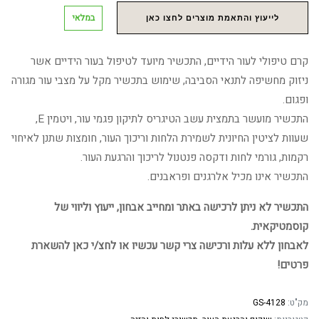
במלאי
לייעוץ והתאמת מוצרים לחצו כאן
קרם טיפולי לעור הידיים, התכשיר מיועד לטיפול בעור הידיים אשר
ניזוק מחשיפה לתנאי הסביבה, שימוש בתכשיר מקל על מצבי עור מגורה
ופגום.
התכשיר מועשר בתמצית עשב הטיגריס לתיקון פגמי עור, ויטמין E,
שעוות לציטין החיונית לשמירת הלחות וריכוך העור, חומצות שתנן לאיחוי
רקמות, גורמי לחות ודקסה פנטנול לריכוך והרגעת העור.
התכשיר אינו מכיל אלרגנים ופראבנים.
התכשיר לא ניתן לרכישה באתר ומחייב אבחון, ייעוץ וליווי של
קוסמטיקאית.
לאבחון ללא עלות ורכישה צרי קשר עכשיו או לחצ/י כאן להשארת
פרטים!
מק"ט:
GS-4128