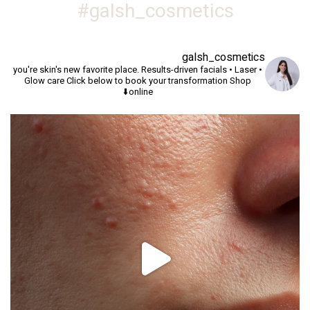
galsh_cosmetics#
galsh_cosmetics
you're skin's new favorite place.
Results-driven facials • Laser •
Glow care
Click below to book your transformation
Shop
online⬇️
יך