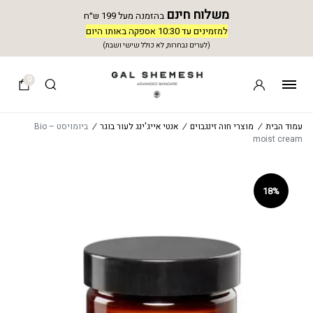
משלוח חינם
בהזמנה מעל 199 ש״ח
למזמינים עד 10:30 אספקה באותו היום
(לערים נבחרות, לא כולל שישי ושבת)
0
עמוד הבית
/
מוצרי חוה זינגבוים
/
אנטי אייג'ינג לעור בוגר
/
ביומויסט – Bio
moist cream
18%