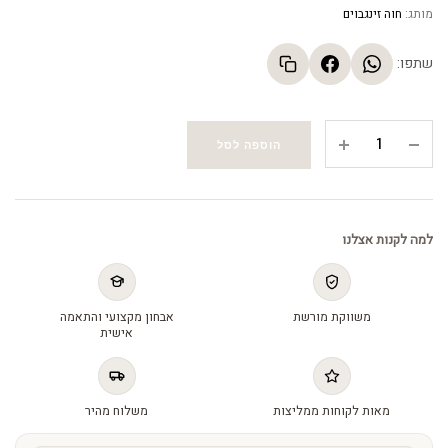
מותג:
חוה זינגבוים
שתפו:
ביומויסט
הוספה לסל
-
Bio
moist
cream
למה לקנות אצלנו
quantity
משווקת מורשת
אבחון מקצועי והתאמה
אישית
מאות לקוחות ממליצות
משלוח מהיר