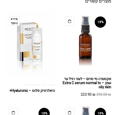
מוצרים קשורים
מידע
18%
נוסף
אנטי אייג'ינג לעור צעיר
אקסטרה סי סרום – לעור רגיל עד
שמן – Extra C serum normal to
סימני גיל - אנטי אייג'ינג
oily skin
היאלרוניק פלוס – Hyaluronic+
המחיר
המחיר
323.90
₪
395.00
₪
המקורי
הנוכחי
היה:
הוא:
323.90 ₪.
395.00 ₪.
18%
18%