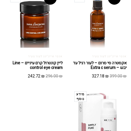
אנטי אייג'ינג לעור צעיר
אנטי אייג'ינג לעור צעיר
אקסטרה סי סרום – לעור רגיל עד
ליין קונטרול קרם עיניים – Line
יבש – Extra c serum
control eye cream
המחיר
המחיר
המחיר
המחיר
242.72
₪
296.00
₪
327.18
₪
399.00
₪
המקורי
הנוכחי
המקורי
הנוכחי
היה:
הוא:
היה:
הוא:
242.72 ₪.
296.00 ₪.
327.18 ₪.
399.00 ₪.
מידע
נוסף