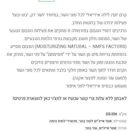
המקורי
הנוכחי
קרם יום/ לילה אידיאלי לכל סוגי העור, במיוחד לעור דק, יבש ובעל
היה:
הוא:
פעילות ירודה של בלוטות החלב.
הרכיבים דמויי הסבום בפורמולה זו מחקים את פעילות הסבום הטבעי
321.44 ₪.
392.00 ₪.
של העור, המהווה חלק חשוב מקבוצת גורמי הלחות הטבעיים:
(MOISTURIZING NATURAL – NMFS FACTORS) הסבום מסייע
בהפחתת בריחת מים מן העור על ידי ”חסימתם“ על פני העור, מחזק את
שכבת ההגנה ומגן על העור מפני גורמים חיצוניים מזיקים
הקרם חודר לתוך העור באופן חלקי בלבד ומתאים לכל סוגי העור
(למעט עור הנוטה לפצעי אקנה).
משמש כבסיס אידיאלי לפני איפור.
לאבחון ללא עלות צרי קשר עכשיו או לחצ/י כאן להשארת פרטים!
מק"ט:
GS-306
קטגוריות:
אנטי אייג'ינג לעור בוגר
,
תכשירי לחות והזנה
תגיות:
אנטי אייג׳ינג
,
עור בוגר