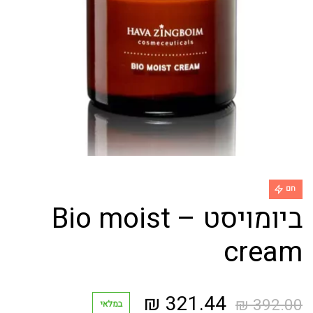
חם
ביומויסט – Bio moist
cream
המחיר
המחיר
₪
321.44
₪
392.00
במלאי