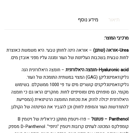
תיאור
מידע נוסף
מרכיבי המוצר:
Urea-אוראה (שתנן)
– אוראה הינה לחותן טבעי. היא משמשת כאוצרת
לחות טבעית בשכבות העליונות של העור ומגנה עליו מפני אובדן מים.
Hyaluronic acid-חומצה היאלורונית
– חומצה היאלורונית הנה
גליקוזאמינוגליקן (GAG) המצוי במשתית התומכת של העור.
גליקוזאמינוגליקנים קושרים מים עד פי 1000 ממשקלם. בשימוש
מקומי, הם סופחים מים ומוסיפים לחות. מחקרים הראו גם כי חומצה
היאלורונית יכולה לחזק את נוכחות החומצה הרטינואית (המסייעת
להתחדשות העור והסופת לחות) וכן להגביר את הסינתזה של הקולגן.
Panthenol – פנתנול
– פרו-ויטמין מתוקן כיראלית של ויטמין B
קומפלקס המכונה לעתים קרובות ויטמין "היופי". D-Panthenol מספק