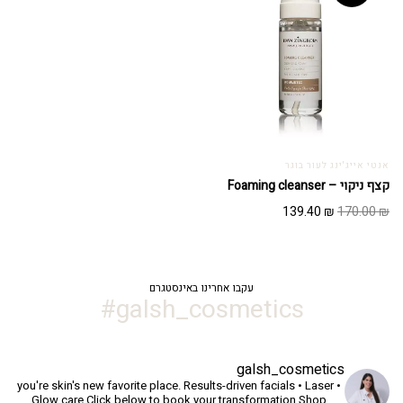
אנטי אייג'ינג לעור בוגר
קצף ניקוי – Foaming cleanser
המחיר
המחיר
139.40
₪
170.00
₪
המקורי
הנוכחי
היה:
הוא:
139.40 ₪.
170.00 ₪.
עקבו אחרינו באינסטגרם
galsh_cosmetics#
galsh_cosmetics
you're skin's new favorite place.
Results-driven facials • Laser •
Glow care
Click below to book your transformation
Shop