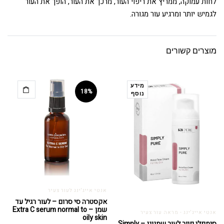
לחות עמוקה, ממריץ את ריפוי העור, מרכך את העור, הופך את העור
לגמיש יותר ומרגיע עור מגורה.
מוצרים קשורים
מידע
18%
נוסף
אנטי אייג'ינג לעור צעיר
אקסטרה סי סרום – לעור רגיל עד
שמן – Extra C serum normal to
אנטי אייג'ינג - מראה עור צעיר
oily skin
סימפלי פיור לעור שמנוני – Simply