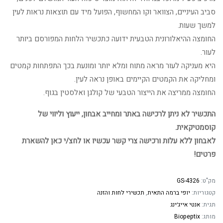
סביב העיניים, הצוואר וקו המחשוף, הפועל מיד עם תוצאות נראות לעין
למשך שעות.
החומצה ההיאלורונית הטבעית ידועה כתכשיר הלחות המפורסם ביותר
לעור.
היא מעניקה לעור מראה מתוח ומלא יותר ומונעת בכך התפתחות קמטים
ומחליקה את הקמטים הקיימים באופן נראה לעין.
החומצה ממריצה את הייצור הטבעי של קולגן ואלסטין בגוף.
התכשיר לא ניתן לרכישה באתר ומחייב אבחון, ייעוץ וליווי של
קוסמטיקאית.
לאבחון ללא עלות ורכישה צרי קשר עכשיו או לחצ/י כאן להשארת
פרטים!
מק"ט:
GS-4326
קטגוריות:
יופי ברמה התאית
,
תכשירי לחות והזנה
תגית:
אנטי אייג׳ינג
מותג:
Biopeptix