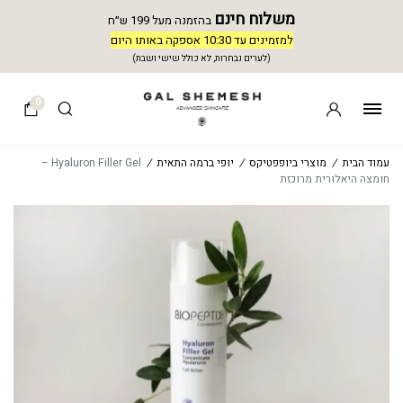
משלוח חינם
בהזמנה מעל 199 ש״ח
למזמינים עד 10:30 אספקה באותו היום
(לערים נבחרות, לא כולל שישי ושבת)
0
עמוד הבית
/
מוצרי ביופפטיקס
/
יופי ברמה התאית
/
Hyaluron Filler Gel –
חומצה היאלורית מרוכזת