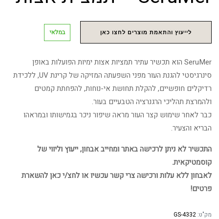
במלאי
לייעוץ והתאמת מוצרים לחצו כאן
SeruMer הוא תכשיר עתיר תמציות אצות ימיות הפועלות באופן
סינרגיסטי להגנת העור מפני השפעתה המזיקה של קרינת UV, ללכידת
רדיקלים חופשיים, להקלת תחושת אי-נוחות, להפחתת קמטים
ולהמרצת תהליכי הרגנרציה הטבעיים בעור.
כבר לאחר שימוש קצר העור מראה שיפור ניכר בגמישותו ובמראהו
הבריא והצעיר.
התכשיר לא ניתן לרכישה באתר ומחייב אבחון, ייעוץ וליווי של
קוסמטיקאית.
לאבחון ללא עלות ורכישה צרי קשר עכשיו או לחצ/י כאן להשארת
פרטים!
מק"ט:
GS-4332