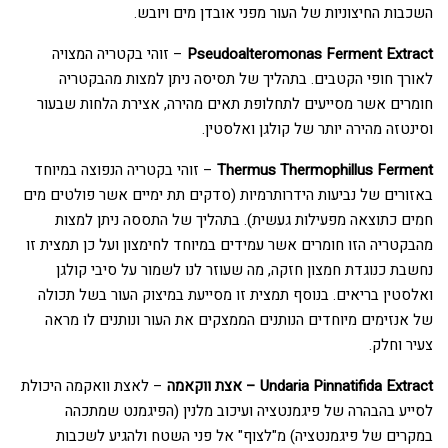
השכבות החיצוניות של העור מפני אובדן מים ויובש.
Pseudoalteromonas Ferment Extract
– זוהי בקטריה המצויה
לאורך חופי הקטבים. בתהליך של תסיסה ניתן למצות מהבקטריה
חומרים אשר מסייעים לתחלופת תאים מהירה, אצירת הלחות שבעור
וסינטזה מהירה יותר של קולגן ואלסטין.
Thermus Thermophillus Ferment
– זוהי בקטריה הנפוצה במיוחד
באזורים של נביעות הידרותרמיות (סדקים תת ימיים אשר פולטים מים
חמים כתוצאה מפעילות געשית). בתהליך של התססה ניתן למצות
מהבקטריה הזו חומרים אשר עמידים במיוחד לחימצון ועל כן תמצית זו
נחשבת כנוגדת חמצון חזקה, מה שעוזר לנו לשמור על סיבי קולגן
ואלסטין בריאים. בנוסף תמצית זו מסייעת במיצוק העור בשל תכולה
של אנזימים מיוחדים הנותנים הממצקים את העור ונותנים לו מראה
צעיר וחלק.
Undaria Pinnatifida Extract – אצת ווקאמה
– לאצת וואקמה היכולת
לסייע בהבהרה של פיגמנטציה ועיכוב מלנין (הפיגמנט שמתכהה
במקרים של פיגמנטציה) מ"לצוף" אל פני השטח ולהגיע לשכבות