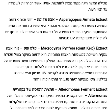
מכילה האצה הינה מקור מצוין לחומצות אמינו אשר הכרחיות לשמירה
על תאי העור.
Asparagopsis Armata Extract – אצה אדומה
– זוהי אצה אדומה
המצויה בשפע באוקינוס האטלנטי וההודי. היא עשירה בחומצות אמינו
המשחקות תפקיד מרכזי בשמירה על בריאות תאי העור שלנו. בנוסף יש
לה יכולות סינון קרינת UV טבעיות.
Macrocystis Pyrifera (giant Kelp) Extract – קלפ ענק
– זוהי אצה
ענקית השייכת למשפחת האצות החומיות. היא ידועה בעיקר בשל תכולת
היוד הרבה שלה, אך היא עשירה גם אשלגן ובויטמינים אשר שומרים על
עור פנים בריא וקורן. לאצה זו יכולת מצוינת להלחם בנזקי שמש
הנגמרים כתוצאה מחשיפה מרובה לקרינת UV. מכיוון והיא עשירה
בג'לטין, היא מעניקה לעור מגע רך ומראה קורן וזוהר.
Alteromonas Ferment Extract – תמצית התססה של בקטריית
Altermonas
– זוהי בקטריה המצויה בעיקר במי אוקיינוס. בתהליך של
התססה הבקטריה הזו מספקת פוליסכרידים אשר קושרים מולקולות
מים בכמות גדולה – משמע מעניקית לחות מירבית לעור ושומרת על