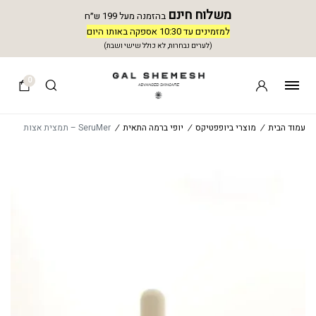
משלוח חינם
בהזמנה מעל 199 ש״ח
למזמינים עד 10:30 אספקה באותו היום
(לערים נבחרות, לא כולל שישי ושבת)
0
עמוד הבית
/
מוצרי ביופפטיקס
/
יופי ברמה התאית
/
SeruMer – תמצית אצות