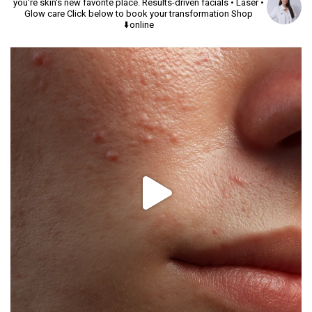
you're skin's new favorite place.
Results-driven facials • Laser •
Glow care
Click below to book your transformation
Shop
online⬇️
יך