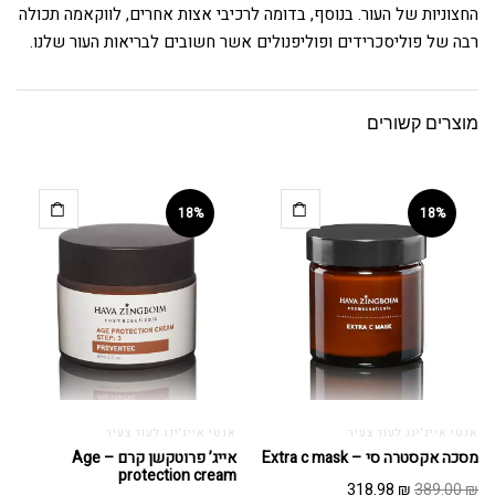
החצוניות של העור. בנוסף, בדומה לרכיבי אצות אחרים, לווקאמה תכולה
רבה של פוליסכרידים ופוליפנולים אשר חשובים לבריאות העור שלנו.
מוצרים קשורים
18%
18%
אנטי אייג'ינג לעור צעיר
אנטי אייג'ינג לעור צעיר
מסכה אקסטרה סי – Extra c mask
אייג’ פרוטקשן קרם – Age
protection cream
המחיר
המחיר
318.98
₪
389.00
₪