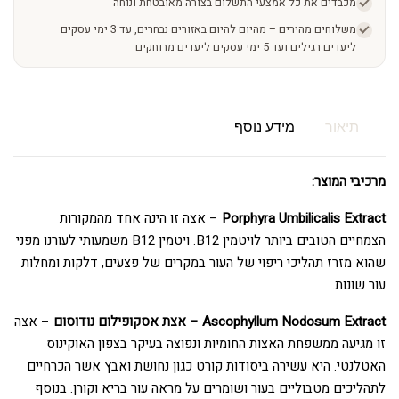
מכבדים את כל אמצעי התשלום בצורה מאובטחת ונוחה
משלוחים מהירים – מהיום להיום באזורים נבחרים, עד 3 ימי עסקים
ליעדים רגילים ועד 5 ימי עסקים ליעדים מרוחקים
תיאור
מידע נוסף
מרכיבי המוצר:
Porphyra Umbilicalis Extract
– אצה זו הינה אחד מהמקורות
הצמחיים הטובים ביותר לויטמין B12. ויטמין B12 משמעותי לעורנו מפני
שהוא מזרז תהליכי ריפוי של העור במקרים של פצעים, דלקות ומחלות
עור שונות.
Ascophyllum Nodosum Extract – אצת אסקופילום נודוסום
– אצה
זו מגיעה ממשפחת האצות החומיות ונפוצה בעיקר בצפון האוקינוס
האטלנטי. היא עשירה ביסודות קורט כגון נחושת ואבץ אשר הכרחיים
לתהליכים מטבוליים בעור ושומרים על מראה עור בריא וקורן. בנוסף