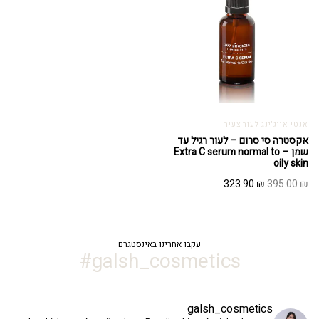
אנטי אייג'ינג לעור צעיר
אקסטרה סי סרום – לעור רגיל עד
שמן – Extra C serum normal to
oily skin
המחיר
המחיר
323.90
₪
395.00
₪
המקורי
הנוכחי
היה:
הוא:
323.90 ₪.
395.00 ₪.
עקבו אחרינו באינסטגרם
galsh_cosmetics#
galsh_cosmetics