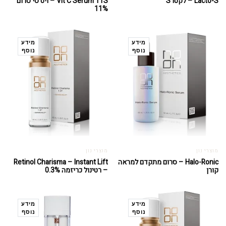
Lacto-S – לקטו S
Vit C Serum 11S – ויט סי סרום
11%
מידע
מידע
נוסף
נוסף
מוצרי נון
מוצרי נון
Halo-Ronic – סרום מתקדם למראה
Retinol Charisma – Instant Lift
קורן
– רטינול כריזמה 0.3%
מידע
מידע
נוסף
נוסף