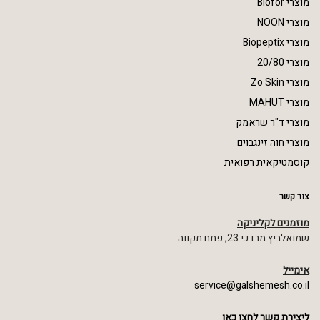
מוצרי Biofor
מוצרי NOON
מוצרי Biopeptix
מוצרי 20/80
מוצרי Zo Skin
מוצרי MAHUT
מוצרי ד"ר שראמק
מוצרי חוה זינגבוים
קוסמטיקאית רפואית
צור קשר
מוזמנים לקליניקה
שמואלביץ מרדכי 23, פתח תקווה
אימייל
service@galshemesh.co.il
ליצירת קשר לחצו כאן