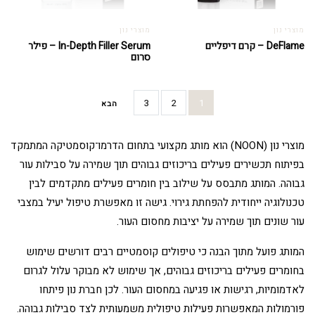
מוצרי נון
מוצרי נון
DeFlame – קרם דיפליים
In-Depth Filler Serum – פילר
סרום
3
2
1
הבא
מוצרי נון (NOON) הוא מותג מקצועי בתחום הדרמו־קוסמטיקה המתמקד
בפיתוח תכשירים פעילים בריכוזים גבוהים תוך שמירה על סבילות עור
גבוהה. המותג מתבסס על שילוב בין חומרים פעילים מתקדמים לבין
טכנולוגיה ייחודית להפחתת גירוי. גישה זו מאפשרת טיפול יעיל במצבי
עור שונים תוך שמירה על יציבות מחסום העור.
המותג פועל מתוך הבנה כי טיפולים קוסמטיים רבים דורשים שימוש
בחומרים פעילים בריכוזים גבוהים, אך שימוש לא מבוקר עלול לגרום
לאדמומיות, רגישות או פגיעה במחסום העור. לכן חברת נון פיתחו
פורמולות המאפשרות פעילות טיפולית משמעותית לצד סבילות גבוהה.