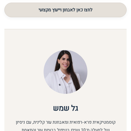
טווח המחירים של מוצרי נון נע בין 200 – 600 ש"ח, תלוי מוצר
וצורך.
לחצו כאן לאבחון וייעוץ מקצועי
גל שמש
קוסמטיקאית פרא-רפואית ומאבחנת עור קלינית, עם ניסיון
של למעלה מ־10 שנים בטיפול בבעיות עור והתאמת