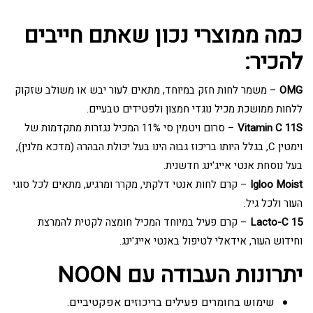
כמה ממוצרי נכון שאתם חייבים
להכיר:
OMG
– משמר לחות חזק במיוחד, מתאים לעור יבש או משולב שזקוק
ללחות ממושכת מכיל נוגדי חמצון ולפטידים טבעיים.
Vitamin C 11S
– סרום ויטמין סי 11% המכיל נגזרות מתקדמות של
וימטין C, בגלל היותו בריכוז גבוה הינו בעל יכולת הבהרה (מדכא מלנין),
בעל נוסחת אנטי אייג'ינג חדשנית.
Igloo Moist
– קרם לחות אנטי דלקתי, מקרר ומרגיע, מתאים לכל סוגי
העור ולכל גיל.
Lacto-C 15
– קרם פעיל במיוחד המכיל חומצה לקטית להמרצת
וחידוש העור, אידאלי לטיפול באנטי אייג'ינג.
יתרונות העבודה עם NOON
שימוש בחומרים פעילים בריכוזים אפקטיביים.