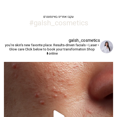
עקבו אחרינו באינסטגרם
galsh_cosmetics#
galsh_cosmetics
you're skin's new favorite place.
Results-driven facials • Laser •
Glow care
Click below to book your transformation
Shop
online⬇️
יך