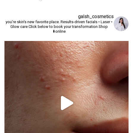
galsh_cosmetics
you're skin's new favorite place.
Results-driven facials • Laser •
Glow care
Click below to book your transformation
Shop
online⬇️
יך