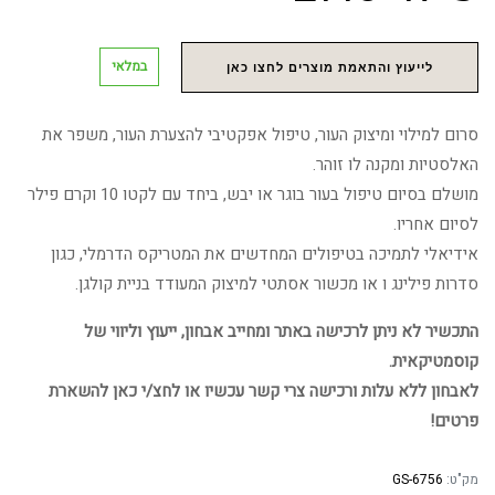
במלאי
לייעוץ והתאמת מוצרים לחצו כאן
סרום למילוי ומיצוק העור, טיפול אפקטיבי להצערת העור, משפר את
האלסטיות ומקנה לו זוהר.
מושלם בסיום טיפול בעור בוגר או יבש, ביחד עם לקטו 10 וקרם פילר
לסיום אחריו.
אידיאלי לתמיכה בטיפולים המחדשים את המטריקס הדרמלי, כגון
סדרות פילינג ו או מכשור אסתטי למיצוק המעודד בניית קולגן.
התכשיר לא ניתן לרכישה באתר ומחייב אבחון, ייעוץ וליווי של
קוסמטיקאית.
לאבחון ללא עלות ורכישה צרי קשר עכשיו או לחצ/י כאן להשארת
פרטים!
מק"ט:
GS-6756