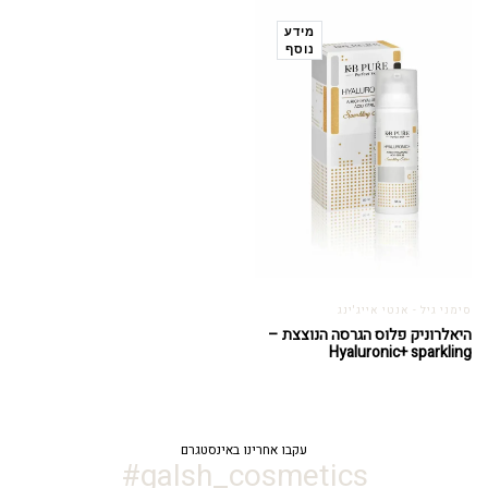
מידע
נוסף
סימני גיל - אנטי אייג'ינג
היאלרוניק פלוס הגרסה הנוצצת –
Hyaluronic+ sparkling
עקבו אחרינו באינסטגרם
galsh_cosmetics#