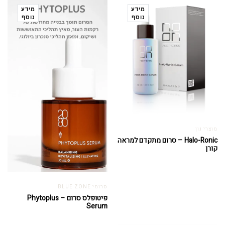
מידע
מידע
נוסף
נוסף
מוצרי נון
Halo-Ronic – סרום מתקדם למראה
קורן
סרומי BLUE ZONE
פיטופלס סרום – Phytoplus
Serum