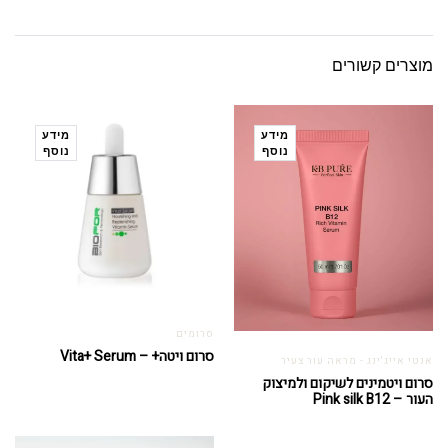
מוצרים קשורים
מידע
מידע
נוסף
נוסף
סרומים
סרום ויטה+ – Vita+ Serum
אנטי אייג'ינג - מראה עור צעיר
סרום ויטמינים לשיקום ולמיצוק
העור – Pink silk B12