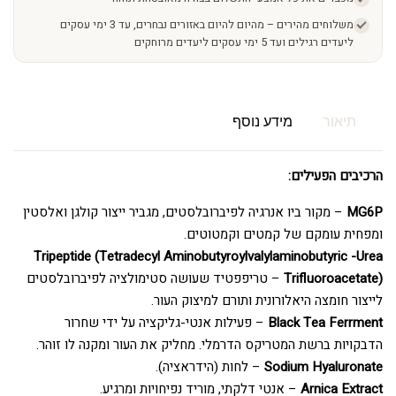
משלוחים מהירים – מהיום להיום באזורים נבחרים, עד 3 ימי עסקים
ליעדים רגילים ועד 5 ימי עסקים ליעדים מרוחקים
תיאור
מידע נוסף
הרכיבים הפעילים:
MG6P
– מקור ביו אנרגיה לפיברובלסטים, מגביר ייצור קולגן ואלסטין
ומפחית עומקם של קמטים וקמטוטים.
Tripeptide (Tetradecyl Aminobutyroylvalylaminobutyric -Urea
Trifluoroacetate)
– טריפפטיד שעושה סטימולציה לפיברובלסטים
לייצור חומצה היאלורונית ותורם למיצוק העור.
Black Tea Ferrment
– פעילות אנטי-גליקציה על ידי שחרור
הדבקויות ברשת המטריקס הדרמלי. מחליק את העור ומקנה לו זוהר.
Sodium Hyaluronate
– לחות (הידראציה).
Arnica Extract
– אנטי דלקתי, מוריד נפיחויות ומרגיע.