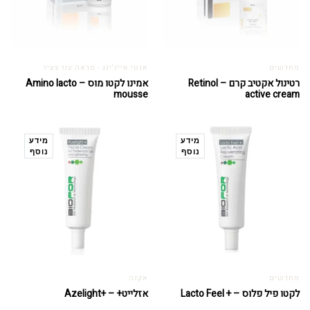
מחדשים
אנטי אייג'ינג - מראה עור צעיר
רטינול אקטיב קרם – Retinol
אמינו לקטו מוס – Amino lacto
mousse
active cream
מידע
מידע
נוסף
נוסף
מחדשים
אקנה
לקטו פיל פלוס – + Lacto Feel
אזלייט+ – +Azelight