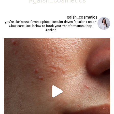
galsh_cosmetics#
galsh_cosmetics
you're skin's new favorite place.
Results-driven facials • Laser •
Glow care
Click below to book your transformation
Shop
online⬇️
יך