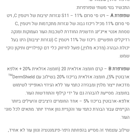
התכשיר בנוי משתי שפורפרות:
שפופרת A
– ויט סי סרום S11 – 11% נגזרות יציבות של ויטמין C, ויט
סי סרום 11% מכיל ריכוז גבוה של נגזרות מתקדמות של ויטמין ,C
נוסחת אנטי אייג'ינג חדשנית החודרת לשכבות העור העמוקות ומנקה
רדיקלים חופשיים. ריכוז של 11% ויטמין C (נגזרות יציבות) הינו בעל
יכולת הבהרה (מדכא מלנין,) פועל לחיזוק כלי דם קפילריים ותיקון נזקי
שמש.
שפורפרת B
– קרם חומצה אזלאית 20 (חומצה אזלאית 20% + אלפא
ארבוטין 5%), חומצה אזלאית בריכוז 20% בשילוב עם DermShield™
מדכאת ייצור מלנין ומבהירה כתמי עור ללא הגירוי האופייני לשימוש
בחומצה. מסייעת להבהרה גם על ידי קילוף והתחדשות העור.
אלפא-ארבוטין בריכוז 5% – אחד החומרים היציבים והיעילים ביותר
הקיימים עבור הבהרת כתמי עור והקניית גוון אחיד יותר. מתאים לכל סוגי
העור.
שילוב עוצמתי זה מסייע בהפחתת היפר-פיגמנטציה וגוון עור לא אחיד,