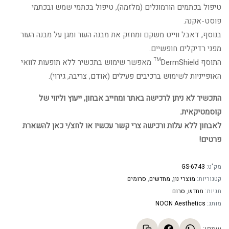
טיפול בכתמים הורמונלים (מלזמה), טיפול בכתמי שמש ובכתמי
פוסט-אקנה.
בנוסף, דאבל ווייט משקם ומחזק את מבנה העור ומגן על מבנה העור
מפני רדיקלים חופשיים.
התוסף DermShield™ מאפשר שימוש בתכשיר ללא תופעות לוואי
האופייניות לשימוש ברכיבים פעילים (אודם, צריבה, גירוי).
התכשיר לא ניתן לרכישה באתר ומחייב אבחון, ייעוץ וליווי של
קוסמטיקאית.
לאבחון ללא עלות ורכישה צרי קשר עכשיו או לחצ/י כאן להשארת
פרטים!
מק"ט:
GS-6743
קטגוריות:
מוצרי נון
,
מחדשים
,
סרומים
תגיות:
מחדש
,
סרום
מותג:
NOON Aesthetics