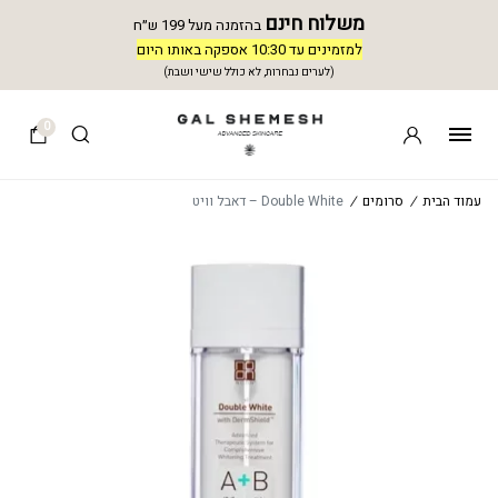
משלוח חינם
בהזמנה מעל 199 ש״ח
למזמינים עד 10:30 אספקה באותו היום
(לערים נבחרות, לא כולל שישי ושבת)
0
עמוד הבית
/
סרומים
/
Double White – דאבל וויט