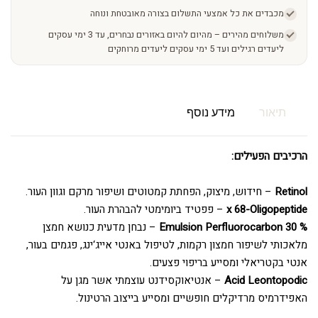
מכבדים את כל אמצעי התשלום בצורה מאובטחת ונוחה
משלוחים מהירים – מהיום להיום באזורים נבחרים, עד 3 ימי עסקים
ליעדים רגילים ועד 5 ימי עסקים ליעדים מרוחקים
תיאור
מידע נוסף
הרכיבים הפעילים:
Retinol
– חידוש, מיצוק, הפחתת קמטוטים ושיפור מרקם וגוון העור.
x 68-Oligopeptide
– פפטיד ביומימטי להבהרת העור.
% 30 Emulsion Perfluorocarbon
– נבחן מדעית כנושא חמצן
מלאכותי לשיפור חמצון רקמות, לטיפול באנטי אייג‘ינג, פגמים בעור,
אנטי בקטריאלי ומסייע בריפוי פצעים.
Acid Leontopodic
– אנטיאוקסידנט עוצמתי אשר מגן על
האפידרמיס מרדיקלים חופשיים ומסייע בייצוב הרטינול.