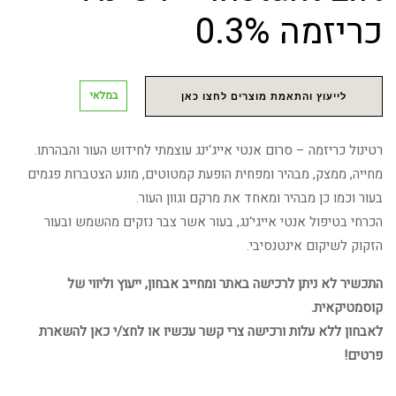
כריזמה 0.3%
במלאי
לייעוץ והתאמת מוצרים לחצו כאן
רטינול כריזמה – סרום אנטי אייג‘ינג עוצמתי לחידוש העור והבהרתו.
מחייה, ממצק, מבהיר ומפחית הופעת קמטוטים, מונע הצטברות פגמים
בעור וכמו כן מבהיר ומאחד את מרקם וגוון העור.
הכרחי בטיפול אנטי אייגי‘נג, בעור אשר צבר נזקים מהשמש ובעור
הזקוק לשיקום אינטנסיבי.
התכשיר לא ניתן לרכישה באתר ומחייב אבחון, ייעוץ וליווי של
קוסמטיקאית.
לאבחון ללא עלות ורכישה צרי קשר עכשיו או לחצ/י כאן להשארת
פרטים!