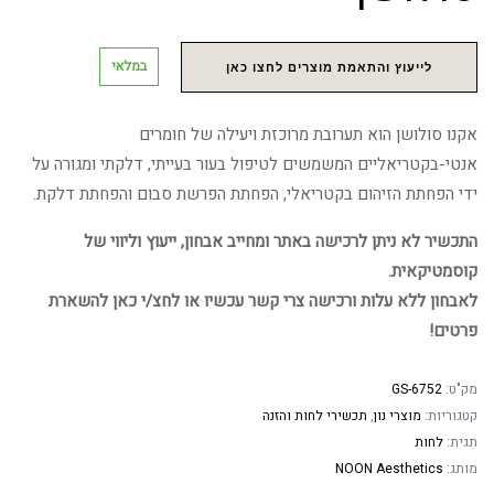
במלאי
לייעוץ והתאמת מוצרים לחצו כאן
אקנו סולושן הוא תערובת מרוכזת ויעילה של חומרים
אנטי-בקטריאליים המשמשים לטיפול בעור בעייתי, דלקתי ומגורה על
ידי הפחתת הזיהום בקטריאלי, הפחתת הפרשת סבום והפחתת דלקת.
התכשיר לא ניתן לרכישה באתר ומחייב אבחון, ייעוץ וליווי של
קוסמטיקאית.
לאבחון ללא עלות ורכישה צרי קשר עכשיו או לחצ/י כאן להשארת
פרטים!
מק"ט:
GS-6752
קטגוריות:
מוצרי נון
,
תכשירי לחות והזנה
תגית:
לחות
מותג:
NOON Aesthetics