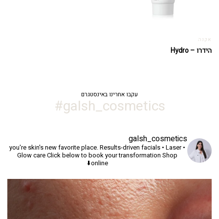
אקנה
הידרו – Hydro
עקבו אחרינו באינסטגרם
galsh_cosmetics#
galsh_cosmetics
you're skin's new favorite place.
Results-driven facials • Laser •
Glow care
Click below to book your transformation
Shop
online⬇️
יך