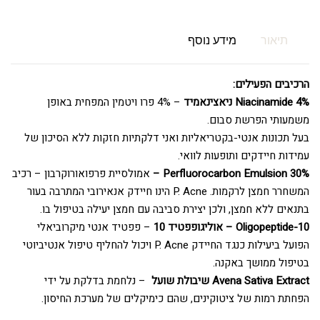
תיאור
מידע נוסף
הרכיבים הפעילים:
Niacinamide 4% ניאצינאמיד
– 4% פרו ויטמין המפחית באופן
משמעותי הפרשת סבום.
בעל תכונות אנטי-בקטריאליות ואני דלקתיות חזקות ללא הסיכון של
עמידות חיידקים ותופעות לוואי.
Perfluorocarbon Emulsion 30% –
אמולסיית פרפואורוקרבון – רכיב
המשחרר חמצן לרקמות. P. Acne הינו חיידק אנאירובי המתרבה בעור
בתנאים ללא חמצן, ולכן יצירת סביבה עם חמצן יעילה בטיפול בו.
Oligopeptide-10 – אוליגופפטיד 10
– פפטיד אנטי מיקרוביאלי
הפועל ביעילות כנגד החיידק P. Acne ויכול להחליף טיפול אנטיביוטי
בטיפול ממושך באקנה.
Avena Sativa Extract שיבולת שועל
– נלחמת בדלקת על ידי
הפחתת רמות של ציטוקינים, שהם כימיקלים של מערכת החיסון.