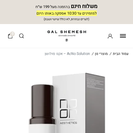
משלוח חינם
בהזמנה מעל 199 ש״ח
למזמינים עד 10:30 אספקה באותו היום
(לערים נבחרות, לא כולל שישי ושבת)
0
עמוד הבית
/
מוצרי נון
/
AcNo Solution – אקנו סולושן