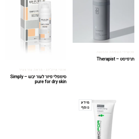
תכשירי הטפחה והרגעה
תרפיסט – Therapist
אנטי אייג'ינג - מראה עור צעיר
סימפלי פיור לעור יבש – Simply
pure for dry skin
מידע
נוסף