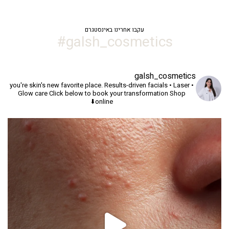
עקבו אחרינו באינסטגרם
galsh_cosmetics#
galsh_cosmetics
you're skin's new favorite place.
Results-driven facials • Laser •
Glow care
Click below to book your transformation
Shop
online⬇️
יך