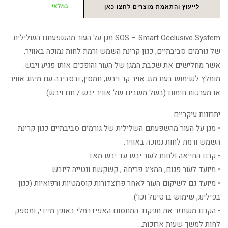
במלאי
לייעוץ והתאמת מוצרים לחצו כאן
SOS – Smart Occlusive System מגן על העור מהשפעתם השלילית
של גורמים סביבתיים, כגון קרינת השמש ורמת לחות נמוכה באוויר,
אשר מחלישים את שכבת המגן של העור והופכים אותו פגיע ויבש.
מומלץ לשימוש בעת מזג אויר קר ויבש, חמסין, ובסביבה עם מיזוג אוויר
או מערכות חימום (בשל משבים של אוויר יבש / חם ויבש).
יתרונות עיקריים:
• מגן על העור מהשפעתם השלילית של גורמים סביבתיים כגון קרינת
השמש ורמת לחות נמוכה באוויר.
• קרם החייאה ולחות לעור יבש עד יבש מאד.
• מיועד לעור פגום, המציג פריחה , קשקשת ונטייה ליובש.
• מיועד גם לשיקום העור לאחר פרוצדורות קוסמטיות ורפואיות (כגון
בפילינג, שימוש ברטינול וכו׳).
• הקרם משחזר את תפקוד המחסום האפידרמלי באופן מיידי, ומספק
לחות למשך שעות ארוכות.