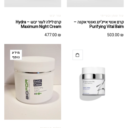
עור שמן ובעייתי
עור יבש
קרם אנטי אייג'ינג ואנטי אקנה –
קרם לילה לעור יבש – Hydra
Maximum Night Cream
Purifying Vital Balm
477.00
₪
503.00
₪
מידע
נוסף