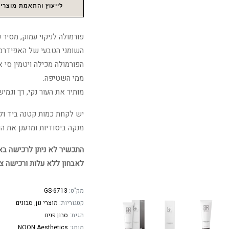
לייעוץ והתאמת מוצרים
פורמולה לניקוי עמוק, מסיר 
השומני הטבעי של האפידרמי
הפורמולה מכילה ויטמין סי 
ממי השטיפה.
מותיר את העור נקי, רך וגמיש
יש לקחת כמות קטנה ביד ולה
מנקה ביסודיות ומרענן את העור,
התכשיר לא ניתן לרכישה באתר
לאבחון ללא עלות ורכישה צ
מק"ט:
GS-6713
קטגוריות:
מוצרי נון
,
סבונים
תגית:
סבון פנים
מותג:
NOON Aesthetics