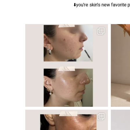
you're skin's new favorite p
ר, אך לכל עור
 ובאיכות העור