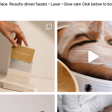
lace.
Results-driven facials • Laser • Glow care
Click below to bo
ה! מועדון החברות שלנו סוף סוף נפתח. מהיום,
אקנה הוא אחד המצבים הנפוצים ביותר בעו
 שהעור פשוט צריך לעצור רגע, לנשום ולהתאזן
תהליך אחד שיכול לעשות הבדל גדול במראה