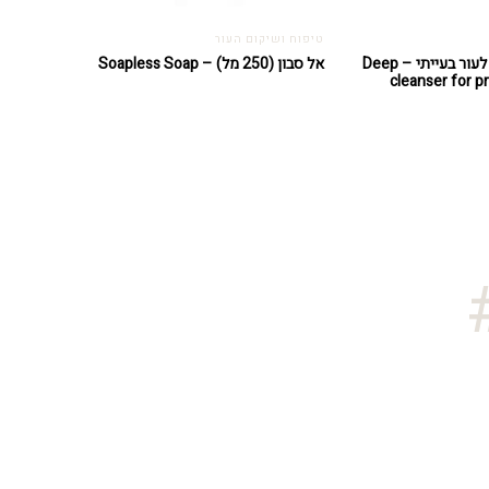
טיפוח ושיקום העור
קצף ניקוי עמוק לעור בעייתי – Deep
אל סבון (250 מל) – Soapless Soap
cleanser for p