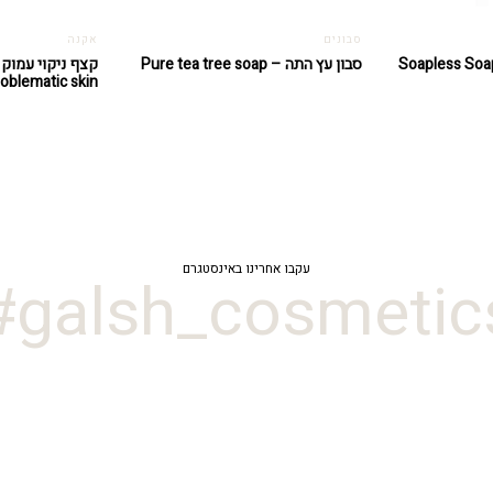
סבונים
אקנה
סבון עץ התה – Pure tea tree soap
roblematic skin
עקבו אחרינו באינסטגרם
galsh_cosmetics