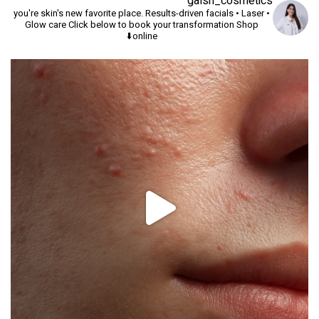
galsh_cosmetics
you're skin's new favorite place.
Results-driven facials • Laser •
Glow care
Click below to book your transformation
Shop
online⬇️
יך