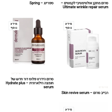
סרום מתקן אולטימטיבי לקמטים –
ספרינג – Spring
Ultimate wrinkle repair serum
מידע
מידע
נוסף
נוסף
חידוש עור/קמטים - אנטי אייג'ינג
סרום הידרט פלוס דור חדש של
חומצה הילארונית – Hydrate plus
serum
סרומים
רבייב סרום – Skin revive serum
מידע