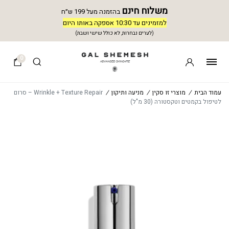
משלוח חינם
בהזמנה מעל 199 ש״ח
למזמינים עד 10:30 אספקה באותו היום
(לערים נבחרות, לא כולל שישי ושבת)
0
עמוד הבית
/
מוצרי זו סקין
/
מניעה ותיקון
/
Wrinkle + Texture Repair – סרום
לטיפול בקמטים וטקסטורה (30 מ"ל)