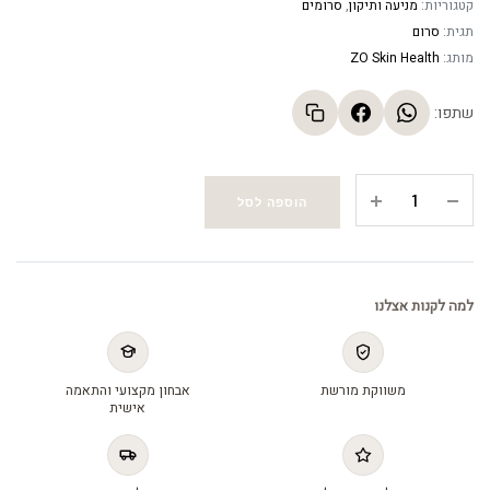
קטגוריות:
מניעה ותיקון
,
סרומים
תגית:
סרום
מותג:
ZO Skin Health
שתפו:
Wrinkle
הוספה לסל
+
Texture
Repair
-
למה לקנות אצלנו
סרום
לטיפול
בקמטים
משווקת מורשת
אבחון מקצועי והתאמה
וטקסטורה
אישית
(30
מ"ל)
quantity