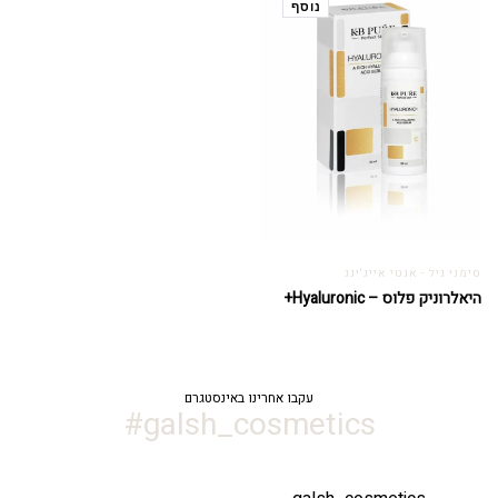
נוסף
סימני גיל - אנטי אייג'ינג
היאלרוניק פלוס – Hyaluronic+
עקבו אחרינו באינסטגרם
galsh_cosmetics#