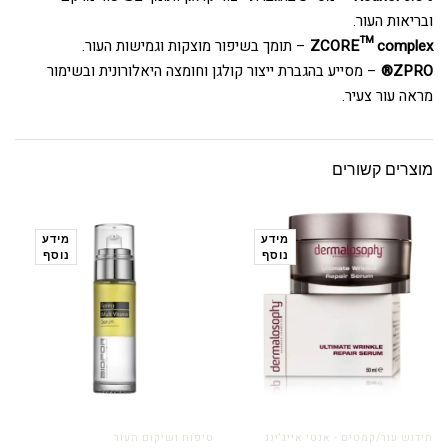
ובריאות העור.
ZCORE™ complex
– תומך בשיפור מוצקות וגמישות העור.
ZPRO®
– מסייע בהגברת ייצור קולגן וחומצה היאלורונית ובשימור
מראה עור צעיר.
מוצרים קשורים
מידע
מידע
נוסף
נוסף
חידוש עור/קמטים - אנטי אייג'ינג
טיפוח ושיקום העור