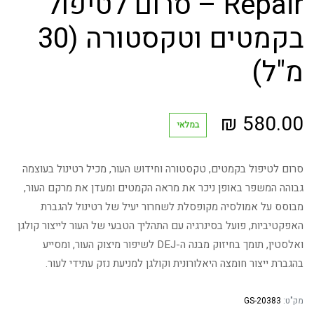
Repair – סרום לטיפול
בקמטים וטקסטורה (30
מ"ל)
₪
580.00
במלאי
סרום לטיפול בקמטים, טקסטורה וחידוש העור, מכיל רטינול בעוצמה
גבוהה המשפר באופן ניכר את מראה הקמטים ומעדן את מרקם העור,
מבוסס על אמולסיה מקופסלת לשחרור יעיל של רטינול להגברת
האפקטיביות, פועל בסינרגיה עם התהליך הטבעי של העור לייצור קולגן
ואלסטין, תומך בחיזוק מבנה ה-DEJ לשיפור מיצוק העור, ומסייע
בהגברת ייצור חומצה היאלורונית וקולגן למניעת נזק עתידי לעור.
מק"ט:
GS-20383