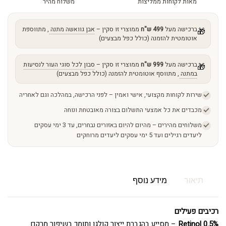
מאות לקוחות ממליצות
משלוח מהיר
ברכישה מעל
499 ש"ח
ממוצרי זו סקין –
אבן גוואשה מתנה
, מתווספת
🎁
אוטומטית להזמנה (כולל כפל מבצעים)
ברכישה מעל
999 ש"ח
ממוצרי זו סקין –
סבון לכל סוגי העור לנסיעות
🎁
במתנה
, מתווסף אוטומטית להזמנה (כולל כפל מבצעים)
שירות לקוחות מקצועי, אישי ואמין – לפני הרכישה, במהלכה וגם לאחריה
מכבדים את כל אמצעי התשלום בצורה מאובטחת ונוחה
משלוחים מהירים – מהיום להיום באזורים נבחרים, עד 3 ימי עסקים
ליעדים רגילים ועד 5 ימי עסקים ליעדים מרוחקים
תיאור
מידע נוסף
רכיבים פעילים
0.5% Retinol
– מסייע בהגברת ייצור קולגן ותומך בשיפור מרקם