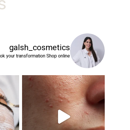
#
galsh_cosmetics
ok your transformation
Shop online⬇️
 שהעור שלך צריך
טיפול פנים נכון הוא הרבה מעבר לניקוי העור. המטרה ה
זה קור