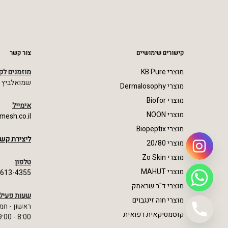
קישורים שימושיים
צור קשר
מוצרי KB Pure
מוזמנים לק
שמואלביץ מרדכי 23,
מוצרי Dermalosophy
מוצרי Biofor
אימייל
מוצרי NOON
mesh.co.il
מוצרי Biopeptix
ליצירת קשר
מוצרי 20/80
מוצרי Zo Skin
טלפון
מוצרי MAHUT
-613-4355
מוצרי ד"ר שראמק
שעות פעיל
מוצרי חוה זינגבוים
ראשון - חמ
קוסמטיקאית רפואית
8:00 - 19:00