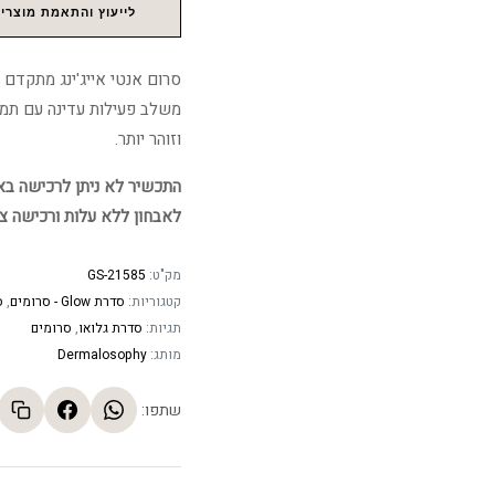
לייעוץ והתאמת מוצרים
סרום אנטי אייג'ינג מתקדם
משלב פעילות עדינה עם תמי
וזוהר יותר.
התכשיר לא ניתן לרכישה באתר
לאבחון ללא עלות ורכישה צ
מק"ט:
GS-21585
קטגוריות:
סדרת Glow - סרומים
,
ס
תגיות:
סדרת גלואו
,
סרומים
מותג:
Dermalosophy
שתפו: