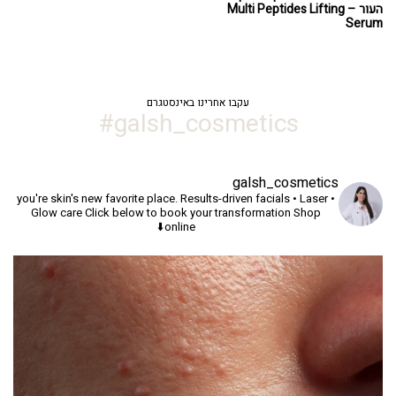
העור – Multi Peptides Lifting
Serum
עקבו אחרינו באינסטגרם
galsh_cosmetics#
galsh_cosmetics
you're skin's new favorite place.
Results-driven facials • Laser •
Glow care
Click below to book your transformation
Shop
online⬇️
יך