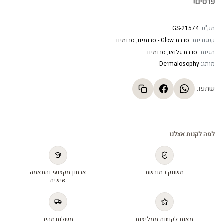
פרטים!
מק"ט:
GS-21574
קטגוריות:
סדרת Glow - סרומים
,
סרומים
תגיות:
סדרת גלואו
,
סרומים
מותג:
Dermalosophy
שתפו:
למה לקנות אצלנו
משווקת מורשת
אבחון מקצועי והתאמה
אישית
מאות לקוחות ממליצות
משלוח מהיר