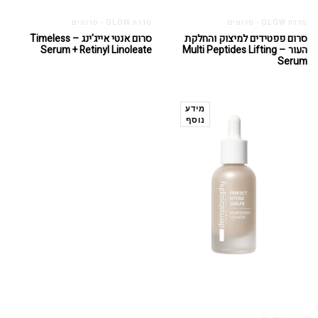
סדרת GLOW - סרומים
סדרת GLOW - סרומים
סרום פפטידים למיצוק והחלקת
סרום אנטי אייג'ינג – Timeless
העור – Multi Peptides Lifting
Serum + Retinyl Linoleate
Serum
מידע
נוסף