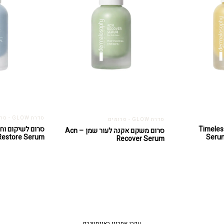
סדרת GLOW - סרומים
סדרת GLOW - סרומים
 אנטי אייג'ינג – Timeless
סרום לשיקום וחי
סרום משקם אקנה לעור שמן – Acn
 Restore Serum
Serum
Recover Serum
עקבו אחרינו באינסטגרם