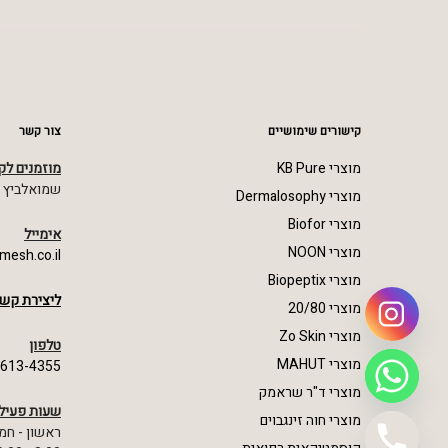
קישורים שימושיים
צור קשר
מוצרי KB Pure
מוזמנים לק
שמואלביץ מרדכי 23,
מוצרי Dermalosophy
מוצרי Biofor
אימייל
מוצרי NOON
mesh.co.il
מוצרי Biopeptix
ליצירת קשר
מוצרי 20/80
מוצרי Zo Skin
טלפון
מוצרי MAHUT
-613-4355
מוצרי ד"ר שראמק
שעות פעיל
מוצרי חוה זינגבוים
ראשון - חמ