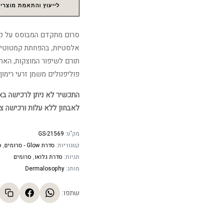
לייעוץ והתאמת מוצרים
סרום מתקדם המבוסס על קומ
אלסטיות, בהפחתת קמטוטים 
תורם לשיפור המוצקות, האחי
פוליפנולים משמן זרעי רימון ו
התכשיר לא ניתן לרכישה באתר
לאבחון ללא עלות ורכישה צ
מק"ט:
GS-21569
קטגוריות:
סדרת Glow - סרומים
,
ס
תגיות:
סדרת גלואו
,
סרומים
מותג:
Dermalosophy
שתפו: