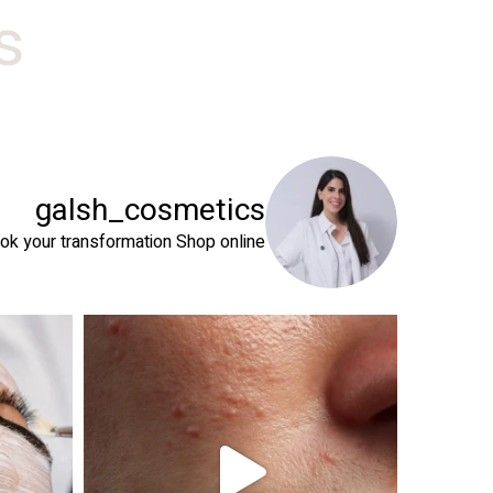
#
galsh_cosmetics
ok your transformation
Shop online⬇️
 שהעור שלך צריך
טיפול פנים נכון הוא הרבה מעבר לניקוי העור. המטרה ה
זה קור