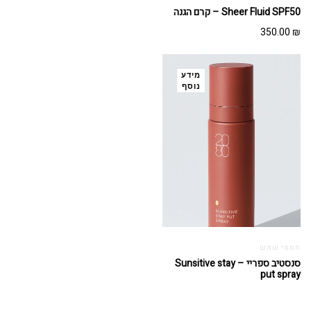
המקורי
הנוכחי
Sheer Fluid SPF50 – קרם הגנה
היה:
הוא:
350.00
₪
282.90 ₪.
345.00 ₪.
מידע
נוסף
חסמי שמש
סנסטיב ספריי – Sunsitive stay
put spray