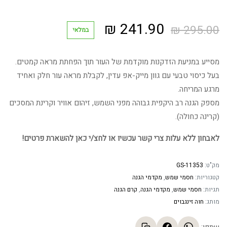
המחיר
המחיר
₪
241.90
₪
295.00
במלאי
המקורי
הנוכחי
מסייע במניעת הזדקנות מוקדמת של העור תוך הפחתת מראה קמטים.
היה:
הוא:
בעל כיסוי טבעי עם גוון מייק-אפ עדין, לקבלת מראה עור חלק ואחיד
מרגע המריחה.
241.90 ₪.
295.00 ₪.
מספק הגנה רב היקפית גבוהה מפני השמש, זיהום אוויר וקרינת המסכים
(קרינה כחולה).
לאבחון ללא עלות צרי קשר עכשיו או לחצ/י כאן להשארת פרטים!
מק"ט:
GS-11353
קטגוריות:
חסמי שמש
,
מקדמי הגנה
תגיות:
חסמי שמש
,
מקדמי הגנה
,
קרם הגנה
מותג:
חוה זינגבוים