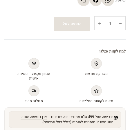
שתפו:
Bright
הוספה לסל
and
protect
mineral
drops
למה לקנות אצלנו
spf50
demi
make
משווקת מורשת
אבחון מקצועי והתאמה
up
אישית
-
טיפות
מינרליות
מאות לקוחות ממליצות
משלוח מהיר
quantity
ברכישה מעל
499 ש"ח
ממוצרי חוה זינגבוים –
אבן גוואשה מתנה
,
🎁
מתווספת אוטומטית להזמנה (כולל כפל מבצעים)