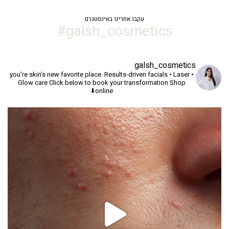
עקבו אחרינו באינסטגרם
galsh_cosmetics#
galsh_cosmetics
you're skin's new favorite place.
Results-driven facials • Laser •
Glow care
Click below to book your transformation
Shop
online⬇️
יך