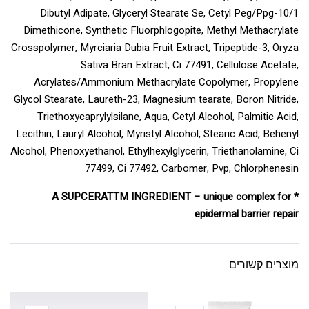
Dibutyl Adipate, Glyceryl Stearate Se, Cetyl Peg/Ppg-10/1
Dimethicone, Synthetic Fluorphlogopite, Methyl Methacrylate
Crosspolymer, Myrciaria Dubia Fruit Extract, Tripeptide-3, Oryza
Sativa Bran Extract, Ci 77491, Cellulose Acetate,
Acrylates/Ammonium Methacrylate Copolymer, Propylene
Glycol Stearate, Laureth-23, Magnesium tearate, Boron Nitride,
Triethoxycaprylylsilane, Aqua, Cetyl Alcohol, Palmitic Acid,
Lecithin, Lauryl Alcohol, Myristyl Alcohol, Stearic Acid, Behenyl
Alcohol, Phenoxyethanol, Ethylhexylglycerin, Triethanolamine, Ci
77499, Ci 77492, Carbomer, Pvp, Chlorphenesin
* A SUPCERATTM INGREDIENT – unique complex for
epidermal barrier repair
מוצרים קשורים