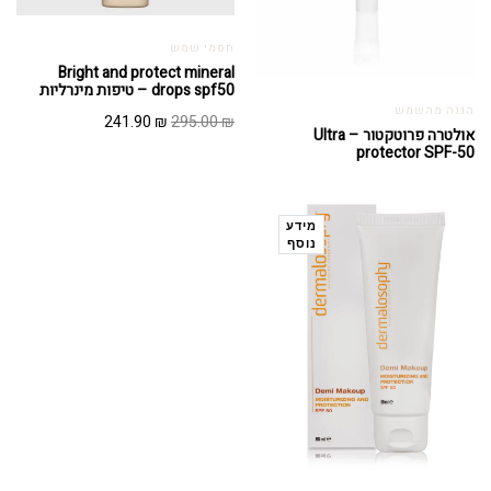
חסמי שמש
Bright and protect mineral
drops spf50 – טיפות מינרליות
הגנה מהשמש
המחיר
המחיר
241.90
₪
295.00
₪
אולטרה פרוטקטור – Ultra
המקורי
הנוכחי
protector SPF-50
היה:
הוא:
241.90 ₪.
295.00 ₪.
מידע
נוסף