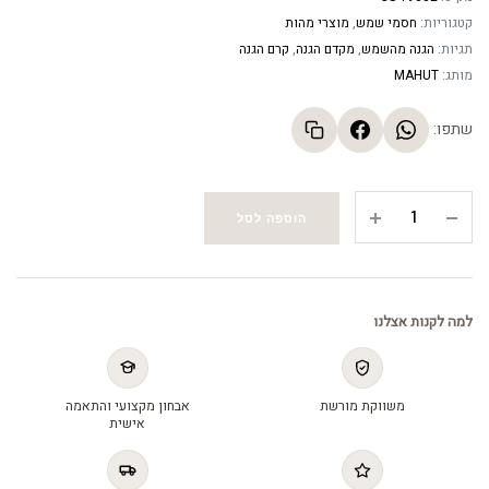
קטגוריות:
חסמי שמש
,
מוצרי מהות
תגיות:
הגנה מהשמש
,
מקדם הגנה
,
קרם הגנה
מותג:
MAHUT
שתפו:
לחות
הוספה לסל
בגוון
עם
מסנן
קרינה
למה לקנות אצלנו
-
Sun
Barrier
משווקת מורשת
אבחון מקצועי והתאמה
50
אישית
Plus
quantity