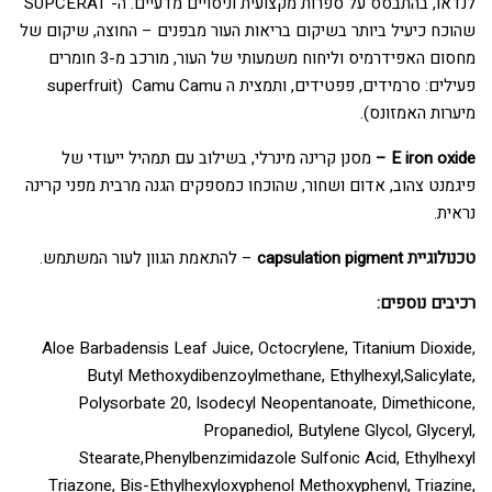
לנדאו, בהתבסס על ספרות מקצועית וניסויים מדעיים. ה- SUPCERAT
שהוכח כיעיל ביותר בשיקום בריאות העור מבפנים – החוצה, שיקום של
מחסום האפידרמיס וליחוח משמעותי של העור, מורכב מ-3 חומרים
פעילים: סרמידים, פפטידים, ותמצית ה Camu Camu (superfruit
מיערות האמזונס).
E iron oxide –
מסנן קרינה מינרלי, בשילוב עם תמהיל ייעודי של
פיגמנט צהוב, אדום ושחור, שהוכחו כמספקים הגנה מרבית מפני קרינה
נראית.
טכנולוגיית capsulation pigment
– להתאמת הגוון לעור המשתמש.
רכיבים נוספים:
Aloe Barbadensis Leaf Juice, Octocrylene, Titanium Dioxide,
Butyl Methoxydibenzoylmethane, Ethylhexyl,Salicylate,
Polysorbate 20, Isodecyl Neopentanoate, Dimethicone,
Propanediol, Butylene Glycol, Glyceryl,
Stearate,Phenylbenzimidazole Sulfonic Acid, Ethylhexyl
Triazone, Bis-Ethylhexyloxyphenol Methoxyphenyl, Triazine,