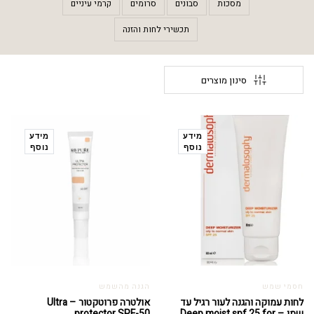
מסכות
סבונים
סרומים
קרמי עיניים
תכשירי לחות והזנה
סינון מוצרים
מידע
מידע
נוסף
נוסף
חסמי שמש
הגנה מהשמש
לחות עמוקה והגנה לעור רגיל עד
אולטרה פרוטקטור – Ultra
שמן – Deep moist spf 25 for
protector SPF-50