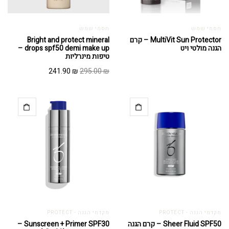
חסמי שמש
חסמי שמש
MultiVit Sun Protector – קרם
Bright and protect mineral
הגנה מולטי ויט
drops spf50 demi make up –
טיפות מינרליות
המחיר
המחיר
241.90
₪
295.00
₪
המקורי
הנוכחי
היה:
הוא:
241.90 ₪.
295.00 ₪.
מקדמי הגנה - PROTECT
מקדמי הגנה - PROTECT
Sheer Fluid SPF50 – קרם הגנה
Sunscreen + Primer SPF30 –