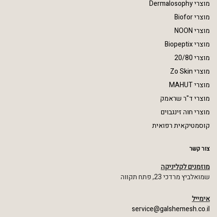
מוצרי Dermalosophy
מוצרי Biofor
מוצרי NOON
מוצרי Biopeptix
מוצרי 20/80
מוצרי Zo Skin
מוצרי MAHUT
מוצרי ד"ר שראמק
מוצרי חוה זינגבוים
קוסמטיקאית רפואית
צור קשר
מוזמנים לקליניקה
שמואלביץ מרדכי 23, פתח תקווה
אימייל
service@galshemesh.co.il