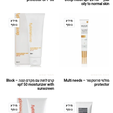
oily to normal skin
מידע
מידע
נוסף
נוסף
הגנה מהשמש
חסמי שמש
מולטי פרוטקטור – Multi needs
קרם לחות עם מקדם הגנה – Block
spf 50 moisturizer with
protector
sunscreen
מידע
מידע
נוסף
נוסף