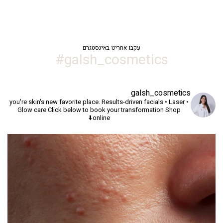
עקבו אחרינו באינסטגרם
galsh_cosmetics#
galsh_cosmetics
you're skin's new favorite place.
Results-driven facials • Laser •
Glow care
Click below to book your transformation
Shop
online⬇️
יך