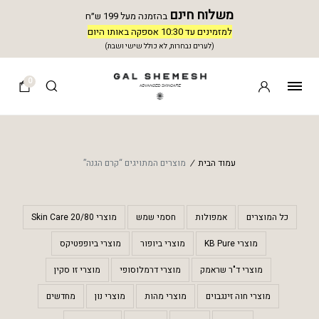
משלוח חינם
בהזמנה מעל 199 ש״ח
למזמינים עד 10:30 אספקה באותו היום
(לערים נבחרות, לא כולל שישי ושבת)
0
עמוד הבית
/
מוצרים המתויגים “קרם הגנה”
כל המוצרים
אמפולות
חסמי שמש
מוצרי 20/80 Skin Care
מוצרי KB Pure
מוצרי ביופור
מוצרי ביופפטיקס
מוצרי ד"ר שראמק
מוצרי דרמלוסופי
מוצרי זו סקין
מוצרי חוה זינגבוים
מוצרי מהות
מוצרי נון
מחדשים