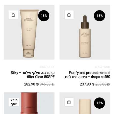
18%
18%
חסמי שמש
חסמי שמש
Purify and protect mineral
קרם הגנה סילקי פילטר – Silky
drops spf50 – טיפות מינרליות
filter Clear 50SPF
המחיר
המחיר
המחיר
המחיר
282.90
₪
345.00
₪
237.80
₪
290.00
₪
המקורי
הנוכחי
המקורי
הנוכחי
היה:
הוא:
היה:
הוא:
282.90 ₪.
345.00 ₪.
237.80 ₪.
290.00 ₪.
מידע
18%
נוסף