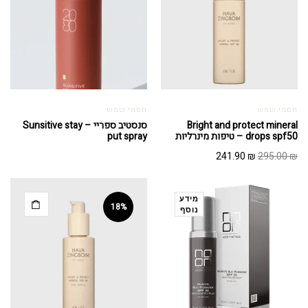
חסמי שמש
חסמי שמש
Bright and protect mineral
סנסטיב ספריי – Sunsitive stay
drops spf50 – טיפות מינרליות
put spray
המחיר
המחיר
241.90
₪
295.00
₪
המקורי
הנוכחי
היה:
הוא:
241.90 ₪.
295.00 ₪.
מידע
18%
נוסף