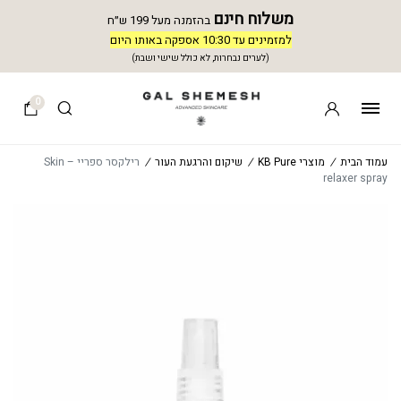
משלוח חינם
בהזמנה מעל 199 ש״ח
למזמינים עד 10:30 אספקה באותו היום
(לערים נבחרות, לא כולל שישי ושבת)
0
עמוד הבית
/
מוצרי KB Pure
/
שיקום והרגעת העור
/
רילקסר ספריי – Skin
relaxer spray