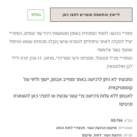
במלאי
לייעוץ והתאמת מוצרים לחצו כאן
ספריי הרגעה לחותי המפחית באופן משמעותי גירוי עור שונים, הספריי
יעיל להקלה לאחר טיפולים להסרת שיער,הקלה מכוויות שמש וטיפול
שוטף בעור אדמומי.
הספריי מכיל פנטנול, תמציות זרעי תמרינדי, מרווה, דו-שין, פרח לילי
לבן ואלנטואין.
התכשיר לא ניתן לרכישה באתר ומחייב אבחון, ייעוץ וליווי של
קוסמטיקאית.
לאבחון ללא עלות ורכישה צרי קשר עכשיו או לחצ/י כאן להשארת
פרטים!
מק"ט:
GS-766
קטגוריות:
שיקום והרגעת העור
,
תכשירי לחות והזנה
תגיות:
הרגעת העור
,
לחות
,
שיקום