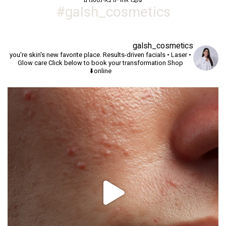
galsh_cosmetics#
galsh_cosmetics
you're skin's new favorite place.
Results-driven facials • Laser •
Glow care
Click below to book your transformation
Shop
online⬇️
יך