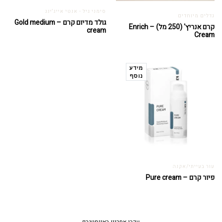
סימני גיל - אנטי אייג'ינג
גדלים מיוחדים
גולד מדיום קרם – Gold medium
קרם אנריץ' (250 מל) – Enrich
cream
Cream
מידע
נוסף
עור בעייתי/אקנה
פיור קרם – Pure cream
עקבו אחרינו באינסטגרם