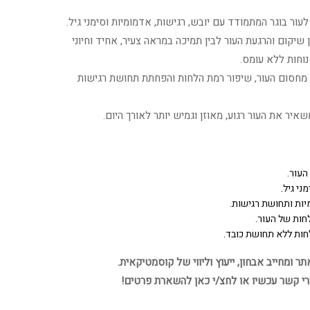
ור בוגר המתמודד עם יובש, רגישות, אדמומיות וסימני גיל.
שיקום והרגעת העור לבין תמיכה במראה צעיר, אחיד וחיוני
נוחות ללא עומס.
יע בחיזוק מחסום העור, שיפור רמת הלחות והפחתת תחושת רגישות
יר את העור רגוע, מאוזן וגמיש יותר לאורך היום.
העור.
י גיל.
ות ותחושת רגישות.
חות של העור.
חות ללא תחושת כובד.
 ומחייב אבחון, ייעוץ וליווי של קוסמטיקאית.
רי קשר עכשיו או לחצ/י כאן להשארת פרטים!