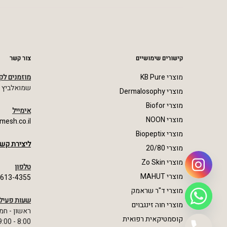
קישורים שימושיים
צור קשר
מוצרי KB Pure
מוזמנים לק
שמואלביץ מרדכי 23,
מוצרי Dermalosophy
מוצרי Biofor
אימייל
מוצרי NOON
mesh.co.il
מוצרי Biopeptix
ליצירת קשר
מוצרי 20/80
מוצרי Zo Skin
טלפון
מוצרי MAHUT
-613-4355
מוצרי ד"ר שראמק
שעות פעיל
מוצרי חוה זינגבוים
ראשון - חמ
קוסמטיקאית רפואית
8:00 - 19:00