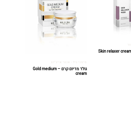
ור
סימני גיל - אנטי אייג'ינג
גולד מדיום קרם – Gold medium
cream