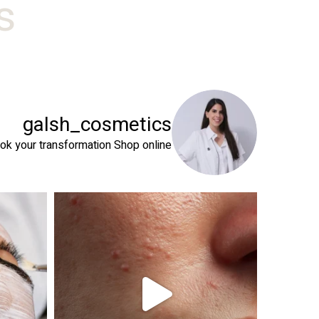
#
galsh_cosmetics
ok your transformation
Shop online⬇️
 שהעור שלך צריך
טיפול פנים נכון הוא הרבה מעבר לניקוי העור. המטרה ה
זה קור