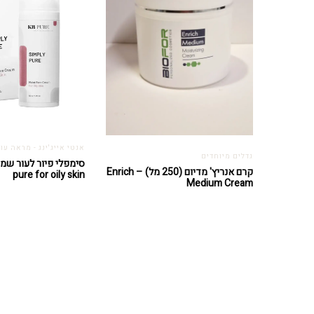
אנטי אייג'ינג - מראה עור
גדלים מיוחדים
קרם אנריץ' מדיום (250 מל) – Enrich
pure for oily skin
Medium Cream