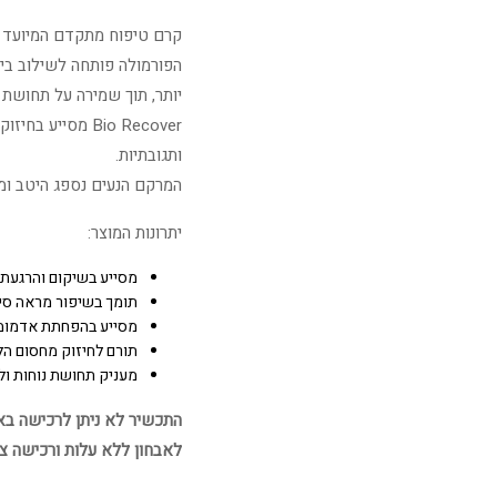
קרם טיפוח מתקדם המיועד לע
הפורמולה פותחה לשילוב בין 
יותר, תוך שמירה על תחושת 
Bio Recover מסי
ותגובתיות.
המרקם הנעים נספג היטב ומשא
יתרונות המוצר:
מסייע בשיקום והרגעת 
תומך בשיפור מראה סימנ
מסייע בהפחתת אדמומי
תורם לחיזוק מחסום הל
מעניק תחושת נוחות ול
התכשיר לא ניתן לרכישה באתר
לאבחון ללא עלות ורכישה צ