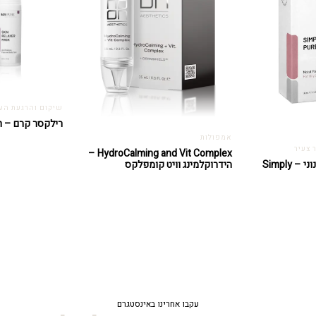
שיקום והרגעת הע
רילקסר קרם – Skin relaxer cream
אמפולות
 צעיר
HydroCalming and Vit Complex –
הידרוקלמינג וויט קומפלקס
סימפלי פיור לעור שמנוני – Simply
עקבו אחרינו באינסטגרם