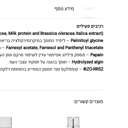
תיאור
מידע נוסף
רכיבים פעילים
e, Milk protein and Brassica oleracea italica extract)
Palmitoyl glycine
– ליפיד התומך במיקרוסירקולציה בריאה של
Farnesyl acetate, Farnesol and Panthenyl triacetate
– מס
Papain
– מספק פילינג אנזימטי עדין לשיפור מרקם וגוון העור.
Hydrolyzed algin
– תומך בהגנה על תפקוד עצבי העור.
ZO-RRS2®
– קומפלקס נוגד חמצון המסייע בהפחתת דלקת ובהג
מוצרים קשורים