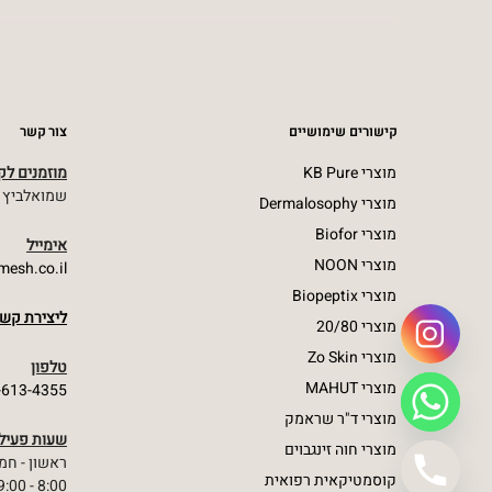
קישורים שימושיים
צור קשר
מוצרי KB Pure
מוזמנים לקל
שמואלביץ מרדכי 23,
מוצרי Dermalosophy
מוצרי Biofor
אימייל
מוצרי NOON
emesh.co.il
מוצרי Biopeptix
ליצירת קשר
מוצרי 20/80
מוצרי Zo Skin
טלפון
מוצרי MAHUT
2-613-4355
מוצרי ד"ר שראמק
שעות פעיל
מוצרי חוה זינגבוים
ראשון - חמ
קוסמטיקאית רפואית
8:00 - 19:00