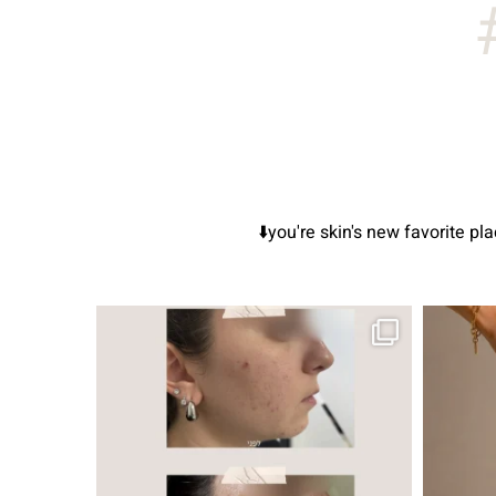
you're skin's new f
ור, אך לכל עור