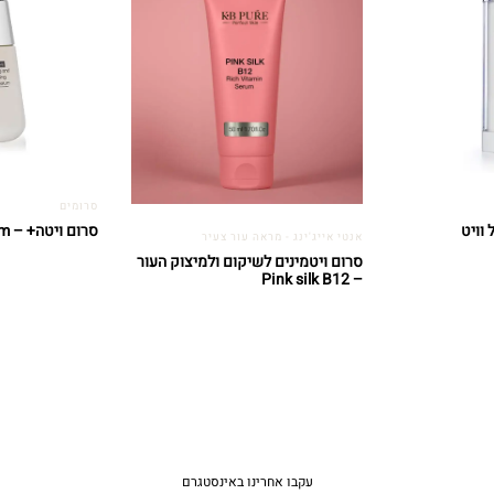
סרומים
סרום ויטה+ – Vita+ Serum
אנטי אייג'ינג - מראה עור צעיר
סרום ויטמינים לשיקום ולמיצוק העור
– Pink silk B12
עקבו אחרינו באינסטגרם