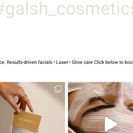
galsh_cosmetics#
avorite place.
Results-driven facials • Laser • Glow care
Click below to
 קורה! מועדון החברות שלנו סוף סוף נפתח. מהיום,
אקנה הוא אחד המצבים הנפוצים ביותר בע