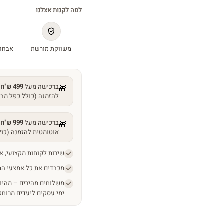
(20
למה לקנות אצלנו
מ"ל)
quantity
משווקת מורשת
אבחון
ברכישה מעל
499 ש"ח
ממ
🎁
(כולל כפל מבצעים)
ברכישה מעל
999 ש"ח
ממ
🎁
אוטומטית להזמנה (כולל 
שירות לקוחות מקצועי, אישי
מכבדים את כל אמצעי התשל
ליעדים מרוחקים