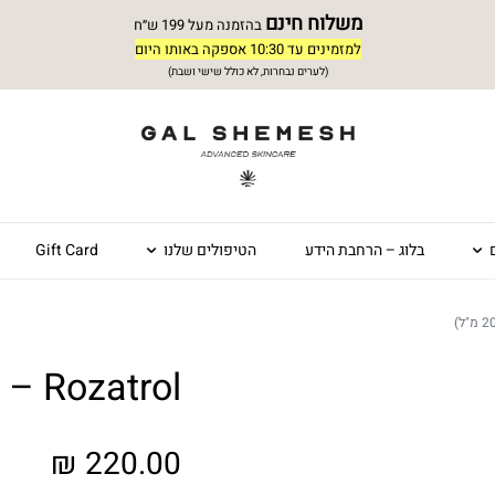
משלוח חינם
בהזמנה מעל 199 ש״ח
למזמינים עד 10:30 אספקה באותו היום
(לערים נבחרות, לא כולל שישי ושבת)
ם
בלוג – הרחבת הידע
הטיפולים שלנו
Gift Card
Rozatrol – סרום הרגעה (20 מ"ל)
₪
220.00
ב