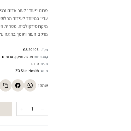
סרום ייעודי לעור אדום ורגיש
במיוחד לעידוד תחלופה תאית
מיקרוסירקולציה, מפחית הפר
העור ותומך בהגנה על קצות 
מק"ט:
GS-20405
קטגוריות:
מניעה ותיקון
,
סרומים
תגית:
סרום
מותג:
ZO Skin Health
שתפו:
Rozatrol
ה
-
סרום
הרגעה