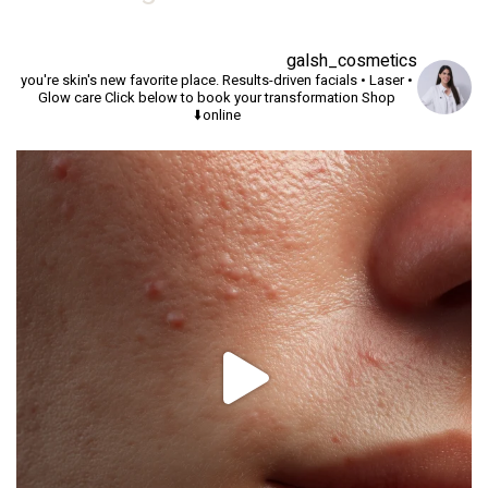
galsh_cosmetics
you're skin's new favorite place.
Results-driven facials • Laser •
Glow care
Click below to book your transformation
Shop
online⬇️
יך