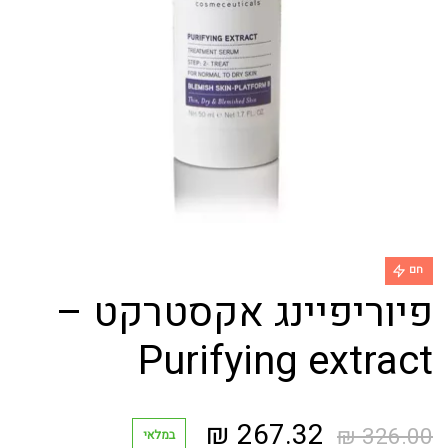
חם
פיוריפיינג אקסטרקט –
Purifying extract
המחיר
המחיר
₪
267.32
₪
326.00
במלאי