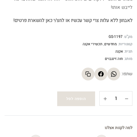
לייבש אותו!
לאבחון ללא עלות צרי קשר עכשיו או לחצ/י כאן להשארת פרטים!
מק"ט:
GS-1197
קטגוריות:
מחדשים
,
תכשירי אקנה
תגית:
אקנה
מותג:
חוה זינגבוים
שתפו:
פיוריפיינג
הוספה לסל
אקסטרקט
-
Purifying
extract
למה לקנות אצלנו
quantity