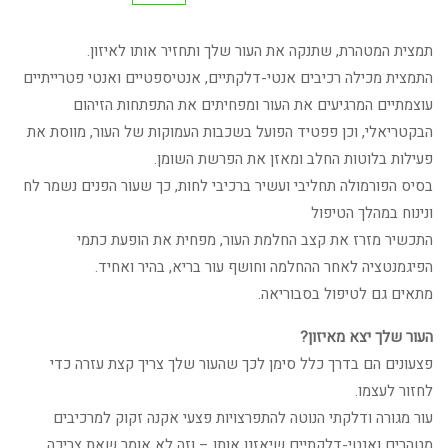
המקורי
הנוכחי
תמצית המטהרת, שתנקה את העור שלך ותחזיר אותו לאיזון.
היה:
הוא:
התמצית מכילה רכיבים אנטי-דלקתיים, אנטיספטיים ואנטי פטרייתיים
עוצמתיים המרגיעים את העור ומפחיתים את התפתחות הזיהום
267.32 ₪.
326.00 ₪.
הבקטריאלי, וכן פפטיד הפועל בשכבות העמוקות של העור, מווסת את
פעילות בלוטות החלב ומאזן את הפרשת השומן.
בסיס הפורמולה תחליבי ועשיר ברכיבי לחות, כך שעור הפנים נשמר לח
ונינוח במהלך הטיפול
התכשיר מזרז את קצב החלמת העור, מפחית את הופעת כתמי
הפיגמנטציה לאחר ההחלמה וחושף עור בריא, בהיר ואחיד.
מתאים גם לטיפול בסבוריאה.
העור שלך יצא מאיזון?
פצעונים הם בדרך כלל סימן לכך שהעור שלך צריך קצת עזרה כדי
לחזור לעצמו.
עור מגורה ודלקתי הנוטה להתפרצויות פצעי אקנה זקוק למרכיבים
מטהרים ואנטי-דלקתיים שיאזנו אותו – וזה לא אומר שאת צריכה