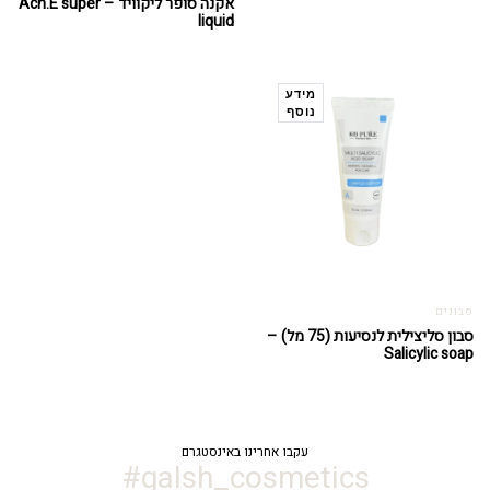
אקנה סופר ליקוויד – Acn.E super
liquid
מידע
נוסף
סבונים
סבון סליצילית לנסיעות (75 מל) –
Salicylic soap
עקבו אחרינו באינסטגרם
galsh_cosmetics#