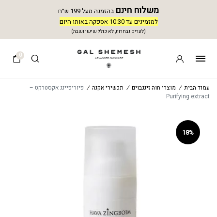
משלוח חינם
בהזמנה מעל 199 ש״ח
למזמינים עד 10:30 אספקה באותו היום
(לערים נבחרות, לא כולל שישי ושבת)
0
עמוד הבית
/
מוצרי חוה זינגבוים
/
תכשירי אקנה
/
פיוריפיינג אקסטרקט –
Purifying extract
18%