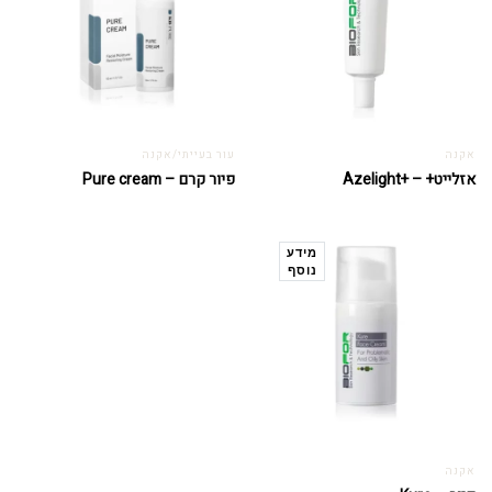
אקנה
עור בעייתי/אקנה
אזלייט+ – +Azelight
פיור קרם – Pure cream
מידע
נוסף
אקנה