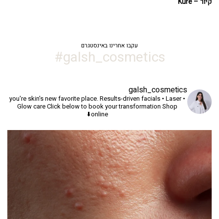
קיור – Kure
עקבו אחרינו באינסטגרם
galsh_cosmetics#
galsh_cosmetics
you're skin's new favorite place.
Results-driven facials • Laser •
Glow care
Click below to book your transformation
Shop
online⬇️
יך