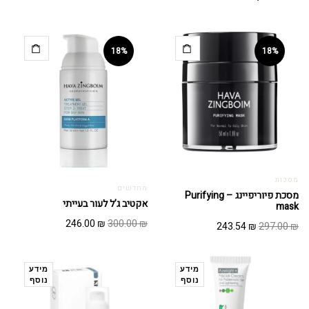
18%
18%
מסכות
מחדשים
מסכת פיוריפיינג – Purifying
אקטיב ג’ל לעור בעייתי
mask
המחיר
המחיר
246.00
₪
300.00
₪
המחיר
המחיר
243.54
₪
297.00
₪
המקורי
הנוכחי
המקורי
הנוכחי
היה:
הוא:
היה:
הוא:
246.00 ₪.
300.00 ₪.
243.54 ₪.
297.00 ₪.
מידע
מידע
נוסף
נוסף