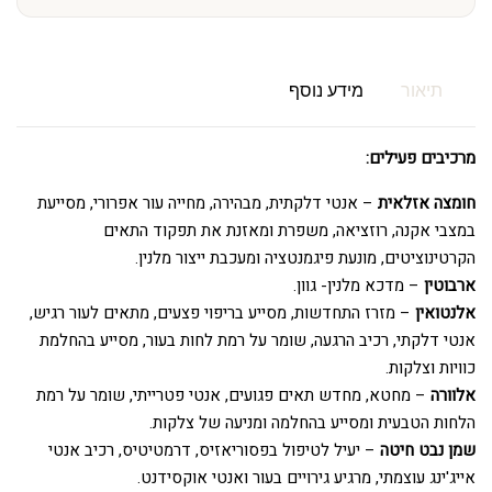
תיאור
מידע נוסף
מרכיבים פעילים:
חומצה אזלאית
– אנטי דלקתית, מבהירה, מחייה עור אפרורי, מסייעת
במצבי אקנה, רוזציאה, משפרת ומאזנת את תפקוד התאים
הקרטינוציטים, מונעת פיגמנטציה ומעכבת ייצור מלנין.
ארבוטין
– מדכא מלנין- גוון.
אלנטואין
– מזרז התחדשות, מסייע בריפוי פצעים, מתאים לעור רגיש,
אנטי דלקתי, רכיב הרגעה, שומר על רמת לחות בעור, מסייע בהחלמת
כוויות וצלקות.
אלוורה
– מחטא, מחדש תאים פגועים, אנטי פטרייתי, שומר על רמת
הלחות הטבעית ומסייע בהחלמה ומניעה של צלקות.
שמן נבט חיטה
– יעיל לטיפול בפסוריאזיס, דרמטיטיס, רכיב אנטי
אייג'ינג עוצמתי, מרגיע גירויים בעור ואנטי אוקסידנט.