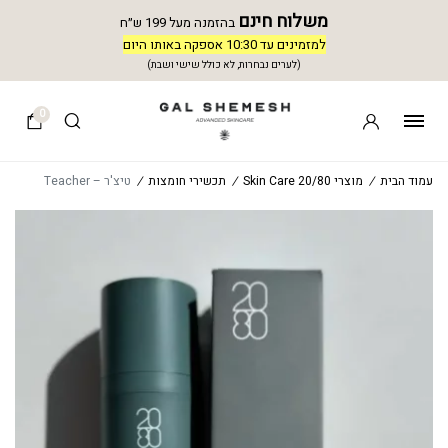
משלוח חינם
בהזמנה מעל 199 ש״ח
למזמינים עד 10:30 אספקה באותו היום
(לערים נבחרות, לא כולל שישי ושבת)
0
עמוד הבית
/
מוצרי 20/80 Skin Care
/
תכשירי חומצות
/
טיצ'ר – Teacher