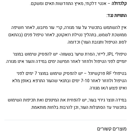
קלנדולה
– אנטי דלקתי, מאיץ התחדשות תאים ומשקם.
התוויות נגד:
אין להשתמש בתכשיר על עור מגורה, קרי: עור מיובש, לאחר חשיפה
ממושכת לשמש, בתהליך נטילת רואקוטן, לאחר טיפול פנים (בהתאם
לסוג הטיפול ותגובת העור) וכדומה.
טיפולי IPL, לייזר, הסרת שיער בשעווה- יש להפסיק שימוש במוצר
יומיים לפני הטיפול ולחזור לאחר חמישה ימים במידה והעור אינו מגורה.
בטיפולי RF פרקשיונל – יש להפסיק שימוש במוצר 7 ימים לפני
הטיפול ולחזור לאחר 7-10 ימים ובתנאי שהעור התרפא באופן מלא
ואינו פצוע ו/או מגורה.
במידה ונוצר גירוי בעור, יש להפחית את המינונים ואת תכיפות השימוש
בתכשיר עד הסתגלות העור, וכן להרבות בלחות מותאמת.
מוצרים קשורים