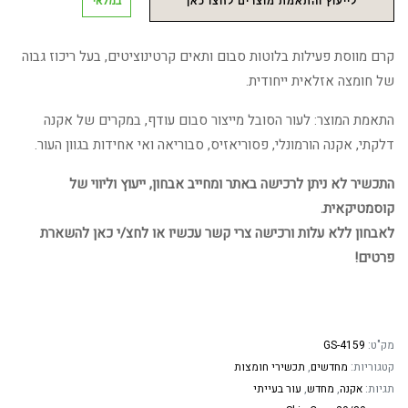
במלאי
לייעוץ והתאמת מוצרים לחצו כאן
קרם מווסת פעילות בלוטות סבום ותאים קרטינוציטים, בעל ריכוז גבוה
של חומצה אזלאית ייחודית.
התאמת המוצר: לעור הסובל מייצור סבום עודף, במקרים של אקנה
דלקתי, אקנה הורמונלי, פסוריאזיס, סבוריאה ואי אחידות בגוון העור.
התכשיר לא ניתן לרכישה באתר ומחייב אבחון, ייעוץ וליווי של
קוסמטיקאית.
לאבחון ללא עלות ורכישה צרי קשר עכשיו או לחצ/י כאן להשארת
פרטים!
מק"ט:
GS-4159
קטגוריות:
מחדשים
,
תכשירי חומצות
תגיות:
אקנה
,
מחדש
,
עור בעייתי