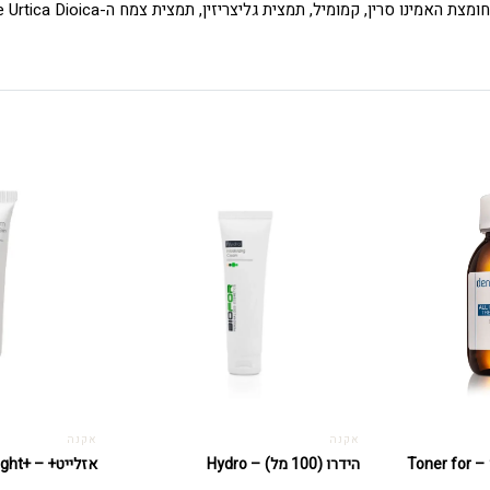
אקנה
אקנה
טונר לטיפול בעור שמן – Toner for
הידרו (100 מל) – Hydro
אזלייט+ – +Azelight