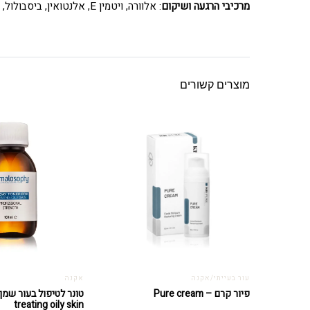
מרכיבי הרגעה ושיקום
: אלוורה, ויטמין E, אלנטואין, ביסבולול, חומצת האמינו סרין, קמומיל, תמצית גליצריזין, תמצית צמח ה-Nettle Urtica Dioica, חלבוני אורז.
מוצרים קשורים
עור בעייתי/אקנה
אקנה
פיור קרם – Pure cream
treating oily skin