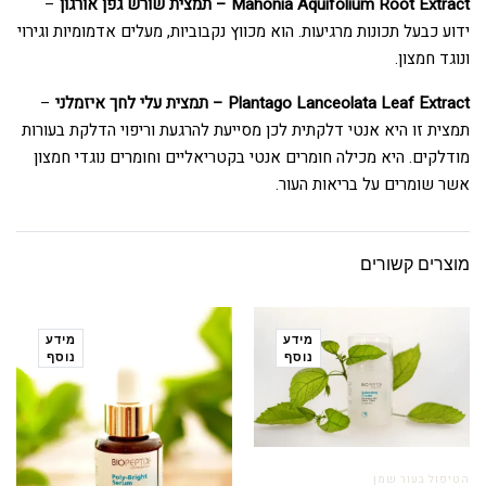
Mahonia Aquifolium Root Extract – תמצית שורש גפן אורגון
–
ידוע כבעל תכונות מרגיעות. הוא מכווץ נקבוביות, מעלים אדמומיות וגירוי
ונוגד חמצון.
Plantago Lanceolata Leaf Extract – תמצית עלי לחך איזמלני
–
תמצית זו היא אנטי דלקתית לכן מסייעת להרגעת וריפוי הדלקת בעורות
מודלקים. היא מכילה חומרים אנטי בקטריאליים וחומרים נוגדי חמצון
אשר שומרים על בריאות העור.
מוצרים קשורים
מידע
מידע
נוסף
נוסף
הטיפול בעור שמן