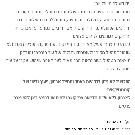
עם פעולה משולשת".
בעוד תערובת הרשומה כפטנט של חומרים פעילי שטח ממקורות
צמחיים ממיסה את החלב שהתקשה, מתחוללת גם פעילות נוגדת
חיידקים הפועלת נגד חיידקים גראם-חיוביים כגון פרופיוניבקטריה
וחיידקים הגורמים לזיהום פצעים.
זהו תרכיז צמחי פעיל מאוד, נוגד חיידקים, עם מרקם מקציף מאוד ולא
שומני לטיפול מקומי ולשטחים גדולים של עור מורסתי ומודלק.
תוצאות הטיפול בעור נראות מהר מאוד לעין לאחר שימוש עקבי על עור
שנוקה כהלכה.
התכשיר לא ניתן לרכישה באתר ומחייב אבחון, ייעוץ וליווי של
קוסמטיקאית.
לאבחון ללא עלות ורכישה צרי קשר עכשיו או לחצ/י כאן להשארת
פרטים!
מק"ט:
GS-4579
קטגוריות:
הטיפול בעור שמן
,
סבונים
,
סרומים