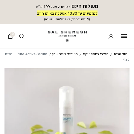
משלוח חינם
בהזמנה מעל 199 ש״ח
למזמינים עד 10:30 אספקה באותו היום
(לערים נבחרות, לא כולל שישי ושבת)
0
עמוד הבית
/
מוצרי ביופפטיקס
/
הטיפול בעור שמן
/
Pure Active Serum – סרום
קצף