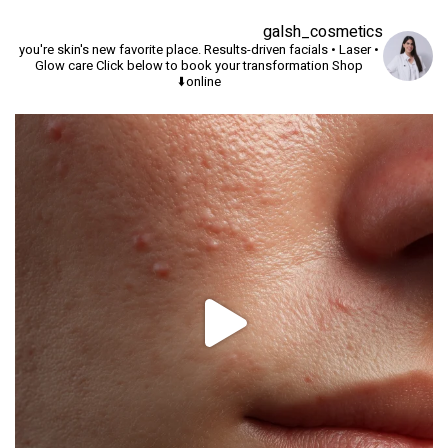
galsh_cosmetics
you're skin's new favorite place.
Results-driven facials • Laser •
Glow care
Click below to book your transformation
Shop
online⬇️
יך