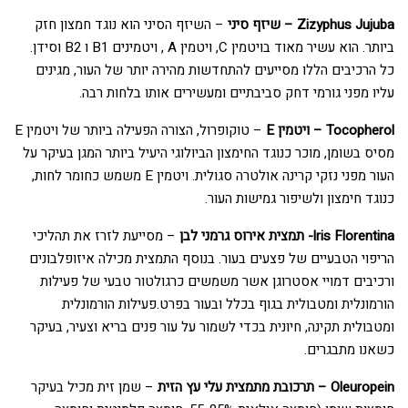
Zizyphus Jujuba – שיזף סיני
– השיזף הסיני הוא נוגד חמצון חזק
ביותר. הוא עשיר מאוד בויטמין C, ויטמין A , ויטמינים B1 ו B2 וסידן.
כל הרכיבים הללו מסייעים להתחדשות מהירה יותר של העור, מגינים
עליו מפני גורמי דחק סביבתיים ומעשירים אותו בלחות רבה.
Tocopherol – ויטמין E
– טוקופרול, הצורה הפעילה ביותר של ויטמין E
מסיס בשומן, מוכר כנוגד החימצון הביולוגי היעיל ביותר המגן בעיקר על
העור מפני נזקי קרינה אולטרה סגולית. ויטמין E משמש כחומר לחות,
כנוגד חימצון ולשיפור גמישות העור.
lris Florentina- תמצית אירוס גרמני לבן
– מסייעת לזרז את תהליכי
הריפוי הטבעיים של פצעים בעור. בנוסף התמצית מכילה איזופלבונים
ורכיבים דמויי אסטרוגן אשר משמשים כרגולטור טבעי של פעילות
הורמונלית ומטבולית בגוף בכלל ובעור בפרט.פעילות הורמונלית
ומטבולית תקינה, חיונית בכדי לשמור על עור פנים בריא וצעיר, בעיקר
כשאנו מתבגרים.
Oleuropein – תרכובת מתמצית עלי עץ הזית
– שמן זית מכיל בעיקר