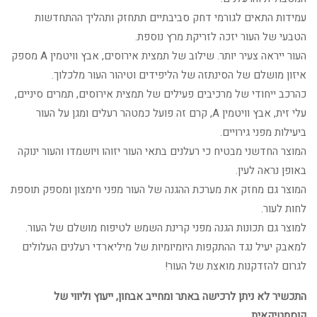
עמידות התאים לגורמי דחק סביבתיים תתחזק ותהליך ההתחדשות
הטבעי של העור יזכה לזריקת מרץ נוספת.
העור ייראה צעיר יותר. שילוב של תמצית אירוסים, אבץ וויטמין A מספק
איזון מושלם של הסינתזה של הליפידים וטיהור העור מלכלוך.
כהרכב ייחודי של מרכיבים פעילים של תמצית אירוסים, תמרים סיניים,
עלי זית, אבץ וויטמין A, קרם זה פועל כמטהר רעלים ומגן על העור
ביעילות מפני גירויים.
המוצר החדשני מבטיח כי רעלנים בתאי העור יזוהו ויושמדו והעור ינוקה
באופן נראה לעין.
המוצר גם מחזק את מערכת ההגנה של העור מפני חימצון ומספק תוספת
לחות לעור.
למוצר גם תכונות הגנה מפני קרינת השמש לטיפוח מושלם של העור.
למאבק יעיל נגד ההתקפות היומיומיות של מיליארדי רעלנים העלולים
לגרום להזדקנות מואצת של העור!
התכשיר לא ניתן לרכישה באתר ומחייב אבחון, ייעוץ וליווי של
קוסמטיקאית.