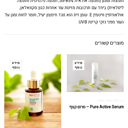
חומצות שומן (חומצה אולאית 55-85%, חומצה פלמיטית וחומצה
לינולאית) ביחד עם תרכובות מזינות עור אחרות כגון סקוואלאן,
אולאורופין וויטמין E. שמן זית הוא נוגד חימצון יעיל, חומר לחות ומגן על
העור מפני נזקי קרינת UVB.
מוצרים קשורים
מידע
מידע
נוסף
נוסף
הטיפול בעור שמן
Pure Active Serum – סרום קצף