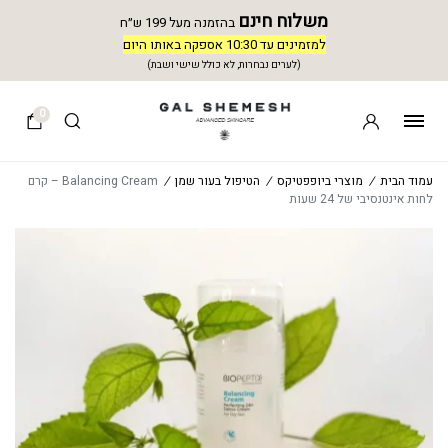
משלוח חינם
בהזמנה מעל 199 ש״ח
למזמינים עד 10:30 אספקה באותו היום
(לערים נבחרות, לא כולל שישי ושבת)
0
עמוד הבית
/
מוצרי ביופפטיקס
/
הטיפול בעור שמן
/
Balancing Cream – קרם
לחות אינטנסיבי של 24 שעות