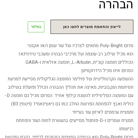
הבהרה
במלאי
לייעוץ והתאמת מוצרים לחצו כאן
סרום Poly-Bright מתאים לצרכיו של עור שמן ו/או אקנטי.
הוא מכיל שילוב רב-עוצמה של מרכיבי הבהרה ומעכבי טירוזינאז
הכוללים חומצה קוג'ית, L-Arbutin, חומצה אזלאית ו-GABA.
הסרום אינו מכיל הידרוקווינון.
ההשפעה הקרטוליטית של פולימר החומצה הגליקולית מסייעת למניעת
חסיחמת הנקבוביות, מאיצה את תהליך ההבהרה הכולל ופועלת בשילוב
עם החומצה הסליצילית להשגת קילוף אחיד. הסרום מכיל גם חומצה D-
כולית ואבץ להפחתת הפרשת החלב כמו גם ניאצינאמיד (ויטמין B3)
ותמצית ערמונים לאיזון עור בעייתי.
תמצית שמרים ו-D-פנתנול מסייעים בהעשרת לחות העור והפחתת
רגישותו.
סרום Poly-Bright הוא הבחירה המצוינת הזקוקים לריפוי, בקרת הפרשת