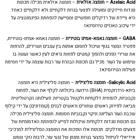
Azelaic Acid – חומצה אזלאית
– חומצה אזלאית מכילה תכונות
נוגדות חיידקים ומועילה לפצעי בגרות דלקתיים ולא דלקתיים כאחד.
היא ציידת של רדיקלים חופשיים ומסייעת להפחתת הפיגמנטציה על
ידי עיכוב האנזים טירוסינאז.
GABA – חומצה גאמא-אמינו בוטירית
– חומצה גאמא-אמינו-בוטירית,
פפטיד המצוי בגוף שיכול לחסום אותות בין עצבים ושרירים, להרפות
את שרירי הפנים ולהפוך קמטים לפחות נראים לעין כאשר נעשה בו
שימוש על העור. מכיל גם תכונות הבהרת עור רבות עוצמה על ידי חסימת
פעילות הטירוסינאז.
Salicylic Acid- חומצה סליצילית
– חומצה סליצילית היא חומצה
ביתא-הידרוקסית (BHA) הידועה ביכולתה לקלף את העור, לפתוח
נקבוביות, להפחית דלקתיות ולקטול בקטריות. פעילותה הקרטוליטית
מביאה לפירוק ראשים שחורים וראשים לבנים (קומדונים) על ידי קילוף
שכבת העור העליונה וניקוי נקבוביות חסומות. חומצה סליצילית מכילה
גם תכונות נוגדות דלקתיות שיכולות לסייע להפחתת האדמומיות של
פצעים מודלקים. תכונות אלו הופכות את החומצה הסליצילית למרכיבי
אידיאלי לטיפול בפצעי בגרות ומגוון של נגעי עור, לרבות נזקי שמש