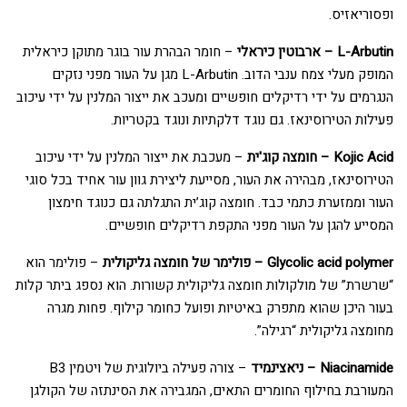
ופסוריאזיס.
L-Arbutin – ארבוטין כיראלי
– חומר הבהרת עור בוגר מתוקן כיראלית
המופק מעלי צמח ענבי הדוב. L-Arbutin מגן על העור מפני נזקים
הנגרמים על ידי רדיקלים חופשיים ומעכב את ייצור המלנין על ידי עיכוב
פעילות הטירוסינאז. גם נוגד דלקתיות ונוגד בקטריות.
Kojic Acid – חומצה קוג'ית
– מעכבת את ייצור המלנין על ידי עיכוב
הטירוסינאז, מבהירה את העור, מסייעת ליצירת גוון עור אחיד בכל סוגי
העור וממזערת כתמי כבד. חומצה קוג’ית התגלתה גם כנוגד חימצון
המסייע להגן על העור מפני התקפת רדיקלים חופשיים.
Glycolic acid polymer – פולימר של חומצה גליקולית
– פולימר הוא
“שרשרת” של מולקולות חומצה גליקולית קשורות. הוא נספג ביתר קלות
בעור היכן שהוא מתפרק באיטיות ופועל כחומר קילוף. פחות מגרה
מחומצה גליקולית “רגילה”.
Niacinamide – ניאצינמיד
– צורה פעילה ביולוגית של ויטמין B3
המעורבת בחילוף החומרים התאים, המגבירה את הסינתזה של הקולגן