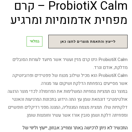
ProbiotiX Calm – קרם
מפחית אדמומיות ומרגיע
במלאי
לייעוץ והתאמת מוצרים לחצו כאן
ProbiotiX Calm הינו קרם מזין ועשיר אשר מיועד לעורות הסובלים
מדלקת, אודם וגרד.
ProbiotiX Calm הוא מכיל שילוב מנצח של פפטידים ופרוביוטיקה
אשר מסייעים בהפחתת הדלקת ושיקום עור מגורה.
במוצר גם תמציות צמחיות המשלימות את הפרומולה לכדי מוצר הרגעה
אולטימטיבי דוגמאת שמן עץ התה הידוע בתכונות המרגיעות והאנטי
דלקתיות שלו. תמצית מצמח המגנוליה, המגנה מפני רדיקלים חופשיים
ומפחיתה דלקת ושמן סובין אורז אשר עשיר וחומצות שומן.
התכשיר לא ניתן לרכישה באתר ומחייב אבחון, ייעוץ וליווי של