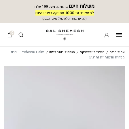
משלוח חינם
בהזמנה מעל 199 ש״ח
למזמינים עד 10:30 אספקה באותו היום
(לערים נבחרות, לא כולל שישי ושבת)
0
עמוד הבית
/
מוצרי ביופפטיקס
/
הטיפול בעור רגיש
/
ProbiotiX Calm – קרם
מפחית אדמומיות ומרגיע