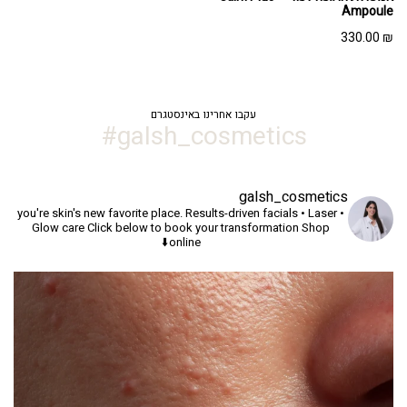
Ampoule
330.00
₪
עקבו אחרינו באינסטגרם
galsh_cosmetics#
galsh_cosmetics
you're skin's new favorite place.
Results-driven facials • Laser •
Glow care
Click below to book your transformation
Shop
online⬇️
יך