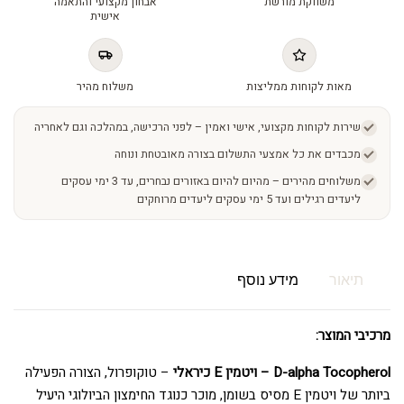
משווקת מורשת
אבחון מקצועי והתאמה
אישית
מאות לקוחות ממליצות
משלוח מהיר
שירות לקוחות מקצועי, אישי ואמין – לפני הרכישה, במהלכה וגם לאחריה
מכבדים את כל אמצעי התשלום בצורה מאובטחת ונוחה
משלוחים מהירים – מהיום להיום באזורים נבחרים, עד 3 ימי עסקים
ליעדים רגילים ועד 5 ימי עסקים ליעדים מרוחקים
תיאור
מידע נוסף
מרכיבי המוצר:
D-alpha Tocopherol – ויטמין E כיראלי
– טוקופרול, הצורה הפעילה
ביותר של ויטמין E מסיס בשומן, מוכר כנוגד החימצון הביולוגי היעיל