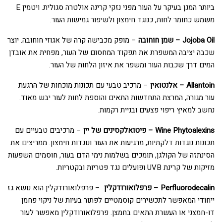
ביותר המגן בעיקר על העור מפני נזקי קרינה אולטרה סגולית. ויטמין E
משמש כחומר לחות, כנוגד חימצון ולשיפור גמישות העור.
Jojoba Oil – שמן חוחובה
– מופק מכבישה קרה של אגוזי חוחובה. יוצר
שכבה יציבה המשפרת את תפקוד המחסום של העור, מפחית את אובדן
המים דרך שכבות העור ומשפר את איזון הלחות של העור.
Allantoin – אלנטואין
– מרכיב טבעי עם תכונות מוכחות של הרגעת
עור מגורה, המרצת התחדשות התאים והוספת לחות לעור יבש מאוד.
נחשב למאיץ ריפוי פצעים ובניית רקמות.
Wine Phytoalexins – פיטואלקסינים של יין
– מרכיבים טבעיים עם
תכונות נוגדות דלקתיות, מרגיעות את העור ונוגדות חימצון. ממריצים את
הסינתזה של הקולגן, תומכים בשלמות נימי הדם בעור, חוסמים השפעות
מזיקות של קרינת UVB ופועלים נגד פטריות ובקטריות.
Perfluorodecalin – פרפלואורודקלין
– פרפלואורודקלין הוא נושא גז
ייחודי המאפשר לתכשירים קוסמטיים לפתור בעיות של ניקוי פחמן
דו-חמצני או העשרת התאים בחמצן. פרפלואורודקלין מאפשר לעור