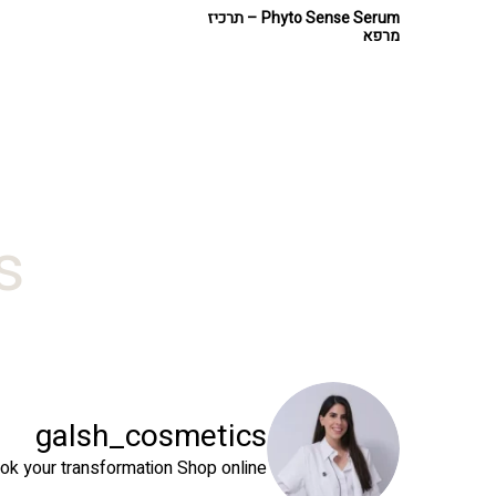
Phyto Sense Serum – תרכיז
מרפא
#
galsh_cosmetics
ok your transformation
Shop online⬇️