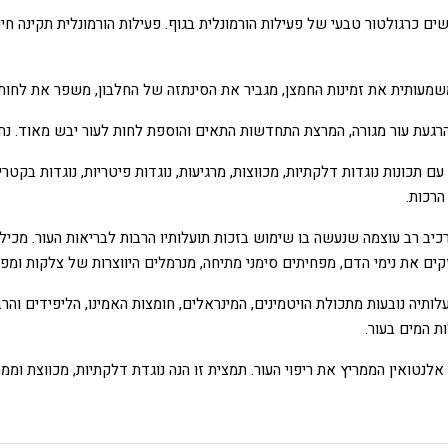
 כרגולטור טבעי של פעילות הורמונלית בגוף. פעילות הורמונלית תקינה חיונ
מעותית את זמינות החמצן, מגביר את הסינתזה של החלבון, משפר את לחות
רגעת עור מגורה, המרצת התחדשות התאים והוספת לחות לעור יבש מאוד. נחש
ם תכונות נוגדות דלקתיות, מכווצות, מרגיעות, נוגדות פיטריות, נוגדות בקט
רכות.
כיב רב עוצמה שנעשה בו שימוש בזכות תועלותיו הרבות לבריאות העור. מכיל
קים את נימי הדם, מפחיתים סימני מתיחה, מנרמלים היווצרות של צלקות ומפ
תיה נובעות מתכולת הויטמינים, המינראלים, חומצות האמינו, הליפידים והרב
ת המים בעור.
לנטואין הממריץ את ריפוי העור. תמצית זו הנה נוגדת דלקתיות, מכווצת וממ