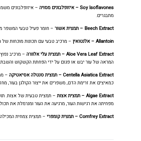
Soy Isoflavones – איזופלבונים מסויה
– איזופלבונים משמשים
מתבגרים.
Beech Extract – תמצית אשור
– חומר פעיל טבעי המשפר מש
Allantoin – אלנטואין
– מרכיב טבעי עם תכונות מוכחות של ה
Aloe Vera Leaf Extract – תמצית עלי אלוורה
– מרכיב נפוץ ע
המראה של עור יבש או פגום על ידי הפחתת הקשקוש והשבת ה
Centella Asiatica Extract – תמצית סנטלה אסיאטיקה
– מר
כמאיצים את זרימת הדם, משפרים את ייצור הקולגן בעור, מחז
Algae Extract – תמצית אצות
– תמצית טבעית של אצות. תועלו
מפחיתה את רגישות העור, מרגיעה את העור ומנרמלת את תכולו
Comfrey Extract – תמצית קומפרי
– תמצית צמחית המכילה א