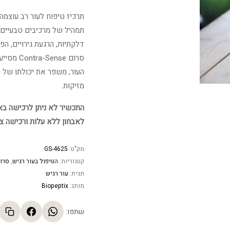
תרכיז טיפוח לעור רב עוצמה 
תמהיל של מרכיבים טבעיים 
דלקתיות, הרגעת גירויים, הפ
סרום se
העור, משפר את יכולתו של ה
מזיקות.
התכשיר לא ניתן לרכישה באתר
לאבחון ללא עלות ורכישה צ
מק"ט:
GS-4625
קטגוריות:
הטיפול בעור רגיש
,
סרו
תגית:
עור רגיש
מותג:
Biopeptix
שתפו: