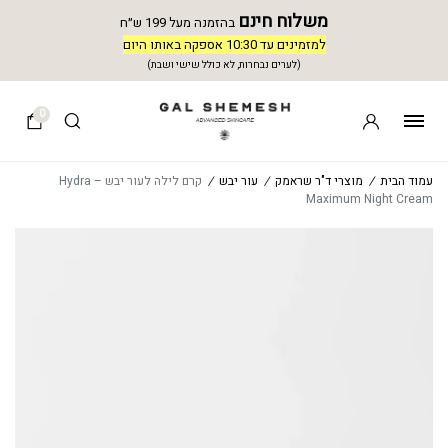
משלוח חינם
בהזמנה מעל 199 ש״ח
למזמינים עד 10:30 אספקה באותו היום
(לערים נבחרות, לא כולל שישי ושבת)
0
עמוד הבית
/
מוצרי ד"ר שראמק
/
עור יבש
/
קרם לילה לעור יבש – Hydra
Maximum Night Cream