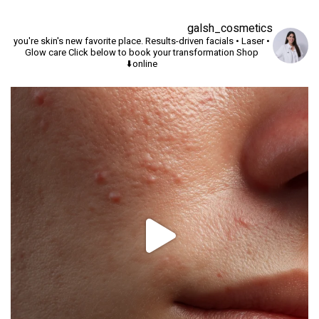
galsh_cosmetics
you're skin's new favorite place.
Results-driven facials • Laser •
Glow care
Click below to book your transformation
Shop
online⬇️
יך