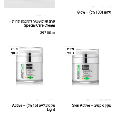
גדלים מיוחדים
גלואו (100 מל) – Glow
טיפוח יום יומי
קרם פנים עשיר להרגעה ולחות –
Special Care Cream
392.00
₪
מידע
מידע
נוסף
נוסף
טיפוח ושיקום העור
גדלים מיוחדים
סקין אקטיב – Skin Active
אקטיב לייט (15 מל) – Active
Light