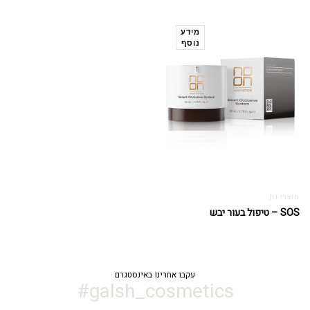
מידע
נוסף
מוצרי נון
SOS – טיפול בעור יבש
עקבו אחרינו באינסטגרם
galsh_cosmetics#