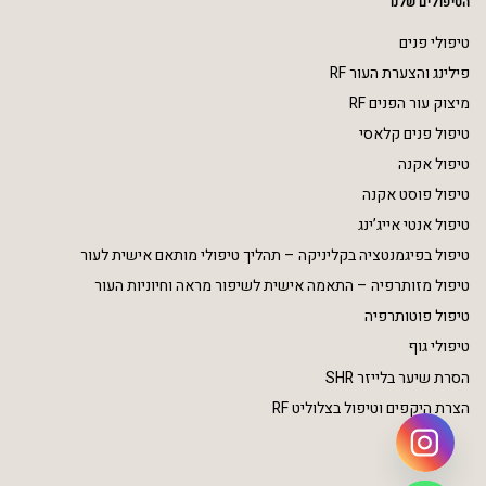
הטיפולים שלנו
טיפולי פנים
פילינג והצערת העור RF
מיצוק עור הפנים RF
טיפול פנים קלאסי
טיפול אקנה
טיפול פוסט אקנה
טיפול אנטי אייג’ינג
טיפול בפיגמנטציה בקליניקה – תהליך טיפולי מותאם אישית לעור
טיפול מזותרפיה – התאמה אישית לשיפור מראה וחיוניות העור
טיפול פוטותרפיה
טיפולי גוף
הסרת שיער בלייזר SHR
הצרת היקפים וטיפול בצלוליט RF