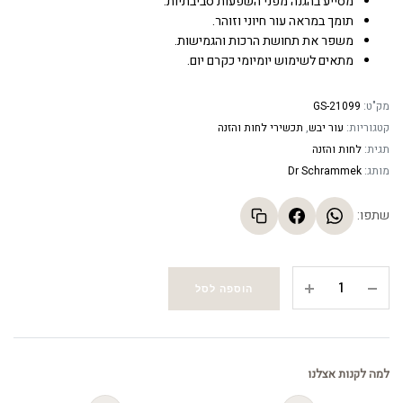
מסייע בהגנה מפני השפעות סביבתיות.
תומך במראה עור חיוני וזוהר.
משפר את תחושת הרכות והגמישות.
מתאים לשימוש יומיומי כקרם יום.
מק"ט:
GS-21099
קטגוריות:
עור יבש
,
תכשירי לחות והזנה
תגית:
לחות והזנה
מותג:
Dr Schrammek
שתפו:
קרם
הוספה לסל
לילה
לעור
יבש
-
למה לקנות אצלנו
Hydra