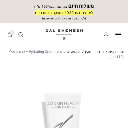
משלוח חינם
בהזמנה מעל 199 ש״ח
למזמינים עד 10:30 אספקה באותו היום
(לערים נבחרות, לא כולל שישי ושבת)
0
עמוד הבית
/
מוצרי זו סקין
/
הרגעה ושיקום
/
Hydrating Crème – קרם טיפולי
(113 גרם)