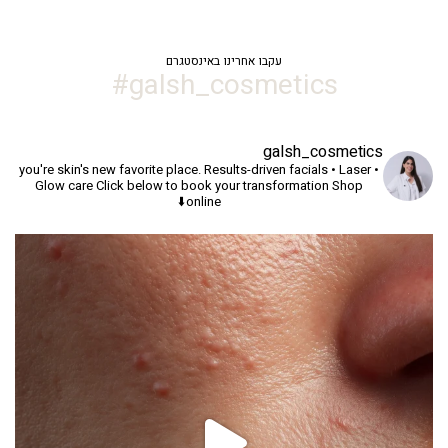
עקבו אחרינו באינסטגרם
galsh_cosmetics#
galsh_cosmetics
you're skin's new favorite place.
Results-driven facials • Laser •
Glow care
Click below to book your transformation
Shop
online⬇️
יך