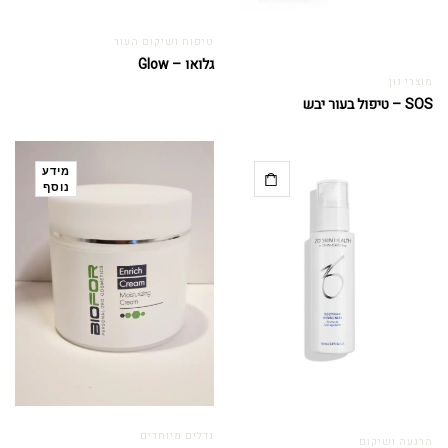
טיפוח ושיקום העור
גלואו – Glow
מוצרי נון
SOS – טיפול בעור יבש
מידע
נוסף
גדלים מיוחדים
הרגעה ושיקום