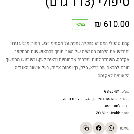
טיפולי (113 גרם)
₪
610.00
במלאי
קרם טיפולי המסייע בהקלה זמנית על תסמיני יובש חמור, מרגיע גירוי
ומחדש את הלחות הטבעית של העור, תומך בהתאוששות מהתקפי
אקזמה, משחזר לחות ומפחית אדמומיות נראית לעין, ובשימוש מתמשך
תורם למראה עור בריא, חלק, רך ופחות אדום, בעל אישור האגודה
הלאומית לאקזמה.
מק"ט:
GS-20431
קטגוריות:
הרגעה ושיקום
,
תכשירי לחות והזנה
תגית:
לחות והזנה
מותג:
ZO Skin Health
שתפו: