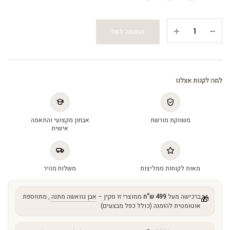
Hydrating
הוספה לסל
Crème
-
קרם
טיפולי
למה לקנות אצלנו
(113
גרם)
quantity
משווקת מורשת
אבחון מקצועי והתאמה
אישית
מאות לקוחות ממליצות
משלוח מהיר
ברכישה מעל
499 ש"ח
ממוצרי זו סקין –
אבן גוואשה מתנה
, מתווספת
🎁
אוטומטית להזמנה (כולל כפל מבצעים)