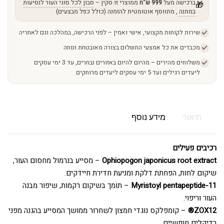
ברכישה מעל
999 ש"ח
ממוצרי זו סקין –
סבון לכל סוגי העור לנסיעות
🎁
במתנה
, מתווסף אוטומטית להזמנה (כולל כפל מבצעים)
שירות לקוחות מקצועי, אישי ואמין – לפני הרכישה, במהלכה וגם לאחריה
מכבדים את כל אמצעי התשלום בצורה מאובטחת ונוחה
משלוחים מהירים – מהיום להיום באזורים נבחרים, עד 3 ימי עסקים
ליעדים רגילים ועד 5 ימי עסקים ליעדים מרוחקים
תיאור
מידע נוסף
רכיבים פעילים
Ophiopogon japonicus root extract
– מסייע בנרמול מחסום העור,
שיקום לחות, הפחתת דלקת ומניעת חדירת חיידקים.
Myristoyl pentapeptide-11
– תומך בשיקום רקמות, שיפור מבנה
העור וריפוי.
ZOX12®
– קומפלקס נוגדי חמצון לשחרור ממושך המסייע בהגנה מפני
רדיקלים חופשיים.