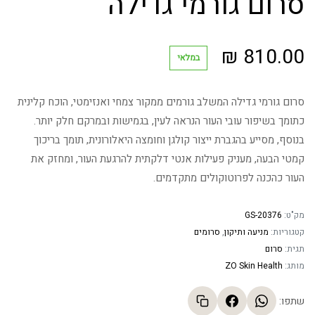
סרום גורמי גדילה
₪
810.00
במלאי
סרום גורמי גדילה המשלב גורמים ממקור צמחי ואנזימטי, הוכח קלינית
כתומך בשיפור עובי העור הנראה לעין, בגמישות ובמרקם חלק יותר.
בנוסף, מסייע בהגברת ייצור קולגן וחומצה היאלורונית, תומך בריכוך
קמטי הבעה, מעניק פעילות אנטי דלקתית להרגעת העור, ומחזק את
העור כהכנה לפרוטוקולים מתקדמים.
מק"ט:
GS-20376
קטגוריות:
מניעה ותיקון
,
סרומים
תגית:
סרום
מותג:
ZO Skin Health
שתפו: