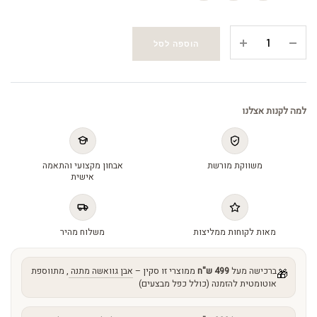
Growth
הוספה לסל
Factor
Serum
-
סרום
למה לקנות אצלנו
גורמי
גדילה
quantity
משווקת מורשת
אבחון מקצועי והתאמה
אישית
מאות לקוחות ממליצות
משלוח מהיר
ברכישה מעל
499 ש"ח
ממוצרי זו סקין –
אבן גוואשה מתנה
, מתווספת
🎁
אוטומטית להזמנה (כולל כפל מבצעים)