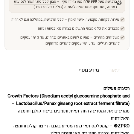
ברכישה מעל
999 ש"ח
ממוצרי זו סקין –
סבון לכל סוגי העור לנסיעות
🎁
במתנה
, מתווסף אוטומטית להזמנה (כולל כפל מבצעים)
שירות לקוחות מקצועי, אישי ואמין – לפני הרכישה, במהלכה וגם לאחריה
מכבדים את כל אמצעי התשלום בצורה מאובטחת ונוחה
משלוחים מהירים – מהיום להיום באזורים נבחרים, עד 3 ימי עסקים
ליעדים רגילים ועד 5 ימי עסקים ליעדים מרוחקים
תיאור
מידע נוסף
רכיבים פעילים
Growth Factors (Disodium acetyl glucosamine phosphate and
–
Lactobacillus/Panax ginseng root extract ferment filtrate)
ממריצים את המטריצה החוץ תאית ותומכים בייצור קולגן וחומצה
היאלורונית.
ZPRO®
– קומפלקס תאי גזע המסייע בהגברת ייצור קולגן וחומצה
היאלורונית ובהגנה מפני נזק תאי ופירוק קולגן.