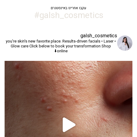
עקבו אחרינו באינסטגרם
galsh_cosmetics#
galsh_cosmetics
you're skin's new favorite place.
Results-driven facials • Laser •
Glow care
Click below to book your transformation
Shop
online⬇️
יך