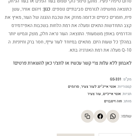
סרום טיפולי פעיל. מתקן סימני נזקי שמש בעור הפנים או בעור הניזוק
היה:
הוא:
כתוצאה מחשיפה לגורמים סביבתיים נוספים.
כגון:
זיהום אוויר, עשן
פיח, חומרים כימיים וכדומה מחזק את שכבת ההגנה של העור, מאיץ את
326.36 ₪.
398.00 ₪.
קצב התחדשות התאים ומעלה את רמת הלחות בשכבות האפידמירס
והדרמיס באופן משמעותי. התוצאה: העור נראה חלק, מוצק וגמיש יותר
במהלך כל שעות היום. מתאים במיוחד לעור עייף, חסר ברק וחיוניות. ה
10-Q מעלה את רמת האנרגיה בתא.
לאבחון ללא עלות צרי קשר עכשיו או לחצ/י כאן להשארת פרטים!
מק"ט:
GS-331
קטגוריות:
אנטי אייג'ינג לעור צעיר
,
סרומים
תגיות:
אנטי אייג׳ינג
,
עור צעיר
מותג:
חוה זינגבוים
שתפו: