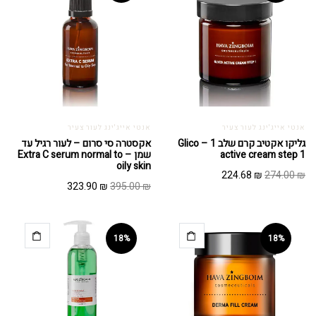
אנטי אייג'ינג לעור צעיר
אנטי אייג'ינג לעור צעיר
גליקו אקטיב קרם שלב 1 – Glico
אקסטרה סי סרום – לעור רגיל עד
active cream step 1
שמן – Extra C serum normal to
oily skin
המחיר
המחיר
224.68
₪
274.00
₪
המחיר
המחיר
323.90
₪
395.00
₪
המקורי
הנוכחי
המקורי
הנוכחי
היה:
הוא:
היה:
הוא:
224.68 ₪.
274.00 ₪.
323.90 ₪.
395.00 ₪.
18%
18%