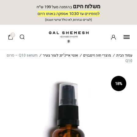
משלוח חינם
בהזמנה מעל 199 ש״ח
למזמינים עד 10:30 אספקה באותו היום
(לערים נבחרות, לא כולל שישי ושבת)
0
עמוד הבית
/
מוצרי חוה זינגבוים
/
אנטי אייג'ינג לעור צעיר
/
Q10 serum – סרום
Q10
18%