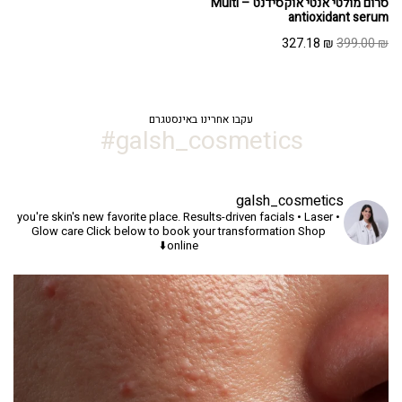
סרום מולטי אנטי אוקסידנט – Multi
antioxidant serum
המחיר
המחיר
327.18
₪
399.00
₪
המקורי
הנוכחי
היה:
הוא:
327.18 ₪.
399.00 ₪.
עקבו אחרינו באינסטגרם
galsh_cosmetics#
galsh_cosmetics
you're skin's new favorite place.
Results-driven facials • Laser •
Glow care
Click below to book your transformation
Shop
online⬇️
יך