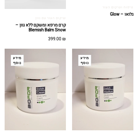
טיפוח ושיקום העור
גלואו – Glow
שיקום העור עם גוון
קרם מרפא ומשקם ללא גוון –
Blemish Balm Snow
399.00
₪
מידע
מידע
נוסף
נוסף