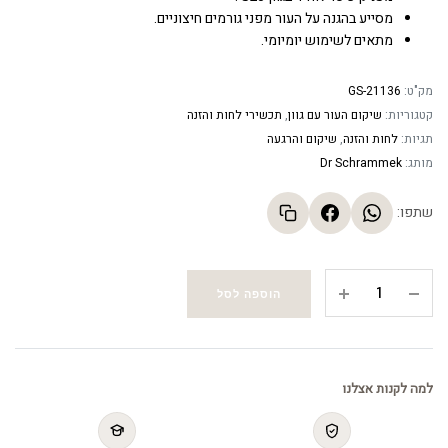
מסייע בהגנה על העור מפני גורמים חיצוניים.
מתאים לשימוש יומיומי.
מק"ט:
GS-21136
קטגוריות:
שיקום העור עם גוון
,
תכשירי לחות והזנה
תגיות:
לחות והזנה
,
שיקום והרגעה
מותג:
Dr Schrammek
שתפו:
קרם
הוספה לסל
מרפא
ומשקם
בעל
גוון
למה לקנות אצלנו
לעור
בהיר