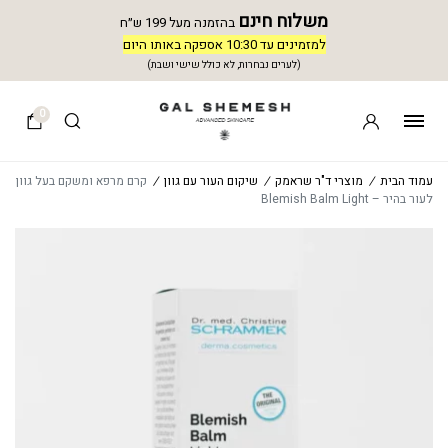
משלוח חינם
בהזמנה מעל 199 ש״ח
למזמינים עד 10:30 אספקה באותו היום
(לערים נבחרות, לא כולל שישי ושבת)
0
עמוד הבית
/
מוצרי ד"ר שראמק
/
שיקום העור עם גוון
/
קרם מרפא ומשקם בעל גוון
לעור בהיר – Blemish Balm Light