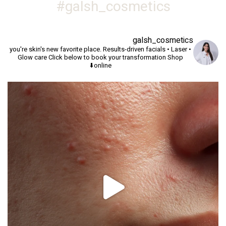
galsh_cosmetics#
galsh_cosmetics
you're skin's new favorite place.
Results-driven facials • Laser •
Glow care
Click below to book your transformation
Shop
online⬇️
יך