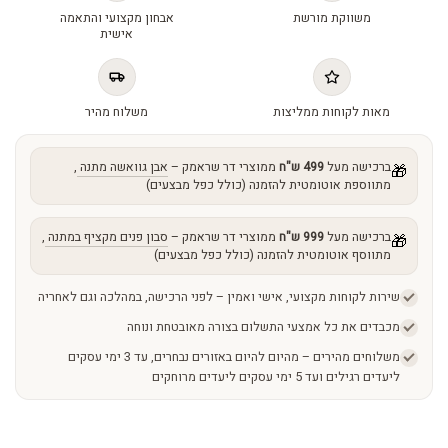
-
משווקת מורשת
אבחון מקצועי והתאמה
Blemish
אישית
Balm
Light
quantity
מאות לקוחות ממליצות
משלוח מהיר
ברכישה מעל
499 ש"ח
ממוצרי דר שראמק –
אבן גוואשה מתנה
,
🎁
מתווספת אוטומטית להזמנה (כולל כפל מבצעים)
ברכישה מעל
999 ש"ח
ממוצרי דר שראמק –
סבון פנים מקציף במתנה
,
🎁
מתווסף אוטומטית להזמנה (כולל כפל מבצעים)
שירות לקוחות מקצועי, אישי ואמין – לפני הרכישה, במהלכה וגם לאחריה
מכבדים את כל אמצעי התשלום בצורה מאובטחת ונוחה
משלוחים מהירים – מהיום להיום באזורים נבחרים, עד 3 ימי עסקים
ליעדים רגילים ועד 5 ימי עסקים ליעדים מרוחקים