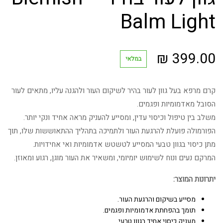
Balm Light
₪
399.00
במלאי
קרם מרפא בעל גוון לעור בהיר לשיקום העור ולהגנה עליו, מתאים לעור
הסובל מאדמומיות ופגמים.
משלב בין טיפול וכיסוי עדין, ומסייע להעניק מראה אחיד ונקי יותר.
הפורמולה פועלת להרגעת העור ולתמיכה בתהליך ההתאוששות שלו, תוך
מתן כיסוי בגוון טבעי המסייע לטשטש אדמומיות ואי אחידויות.
המרקם נעים ונוח לשימוש יומיומי, ומשאיר את העור מוגן, רגוע ומאוזן.
יתרונות המוצר:
מסייע בשיקום והרגעת העור.
תומך בהפחתת אדמומיות ופגמים.
מעניק כיסוי אחיד בגוון טבעי.