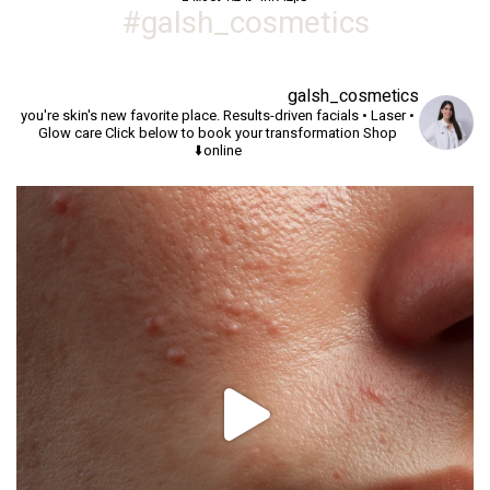
galsh_cosmetics#
galsh_cosmetics
you're skin's new favorite place.
Results-driven facials • Laser •
Glow care
Click below to book your transformation
Shop
online⬇️
יך