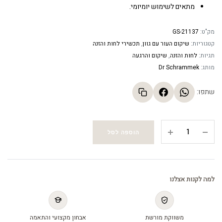
מתאים לשימוש יומיומי.
מק"ט:
GS-21137
קטגוריות:
שיקום העור עם גוון
,
תכשירי לחות והזנה
תגיות:
לחות והזנה
,
שיקום והרגעה
מותג:
Dr Schrammek
שתפו:
קרם
הוספה לסל
מרפא
ומשקם
ללא
גוון
למה לקנות אצלנו
-
Blemish
Balm
משווקת מורשת
אבחון מקצועי והתאמה
Snow