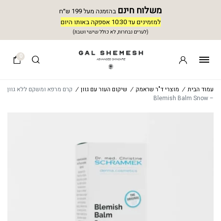
משלוח חינם
בהזמנה מעל 199 ש״ח
למזמינים עד 10:30 אספקה באותו היום
(לערים נבחרות, לא כולל שישי ושבת)
0
עמוד הבית
/
מוצרי ד"ר שראמק
/
שיקום העור עם גוון
/
קרם מרפא ומשקם ללא גוון
– Blemish Balm Snow