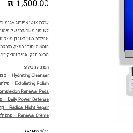
₪
1,500.00
לשיפור משמעותי של סימני 
אחידות בגוון ואובדן מוצקות
חומצות ונוגדי חמצון, תומכת
מראה חלק, אחיד ומוצק יותר
הערכה מכילה:
Hydrating Cleanser – סבון לעור יבש ורגיש (60 מ"ל)
Exfoliating Polish – פילינג גרגירים (16 גרם)
Complexion Renewal Pads – פדים לניקוי (30 יחיד
Daily Power Defense – סרום מתקדם (30 מ"ל)
Radical Night Repair – קרם לילה עם רטינול (30 מ"ל)
Renewal Crème – קרם לחות
מק"ט:
GS-20433