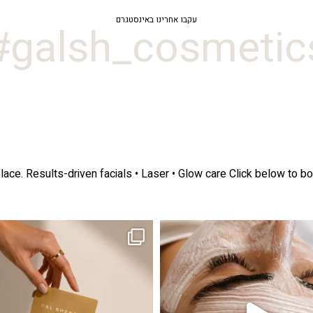
עקבו אחרינו באינסטגרם
galsh_cosmetics
lace.
Results-driven facials • Laser • Glow care
Click below to bo
ה! מועדון החברות שלנו סוף סוף נפתח. מהיום,
אקנה הוא אחד המצבים הנפוצים ביותר בעו