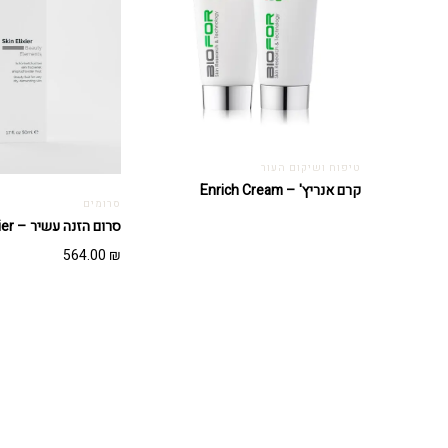
טיפוח ושיקום העור
קרם אנריץ' – Enrich Cream
סרומים
סרום הזנה עשיר – Skin Elxier
564.00
₪