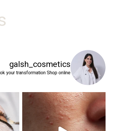
#
galsh_cosmetics
ok your transformation
Shop online⬇️
 שהעור שלך צריך
טיפול פנים נכון הוא הרבה מעבר לניקוי העור. המטרה ה
זה קור