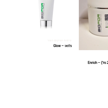
טיפוח ושיקום העור
גלואו – Glow
קרם אנריץ' (250 מל) – Enrich