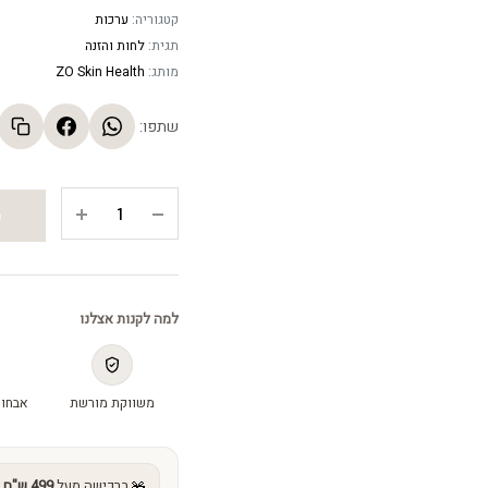
קטגוריה:
ערכות
תגית:
לחות והזנה
מותג:
ZO Skin Health
שתפו:
Agressive
ה
Anti-
Aging
kit
-
למה לקנות אצלנו
ערכה
לאנטי
אייג'ינג
משווקת מורשת
אבחון
quantity
ברכישה מעל
499 ש"ח
מ