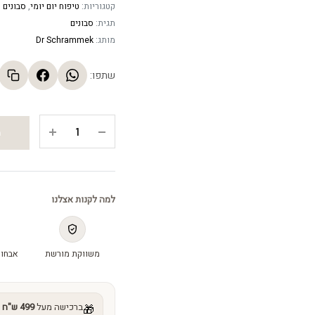
קטגוריות:
טיפוח יום יומי
,
סבונים
תגית:
סבונים
מותג:
Dr Schrammek
שתפו:
מי
ה
פנים
לניקוי
העור
-
למה לקנות אצלנו
Herbal
Care
Lotion
משווקת מורשת
אבחון
quantity
ברכישה מעל
499 ש"ח
מ
🎁