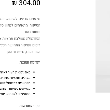
₪
304.00
מי פנים עדינים לשימוש יומי
הטיפוח. מתאימים למגוון סו
ונוחות העור.
הפורמולה משלבת תמציות צמ
ריכוכו ושיפור התחושה הכלל
העור נעים, גמיש ומאוזן.
יתרונות המוצר:
מאזנים את העור לאחר נ
מכילים תמציות צמחים ל
מועשרים בפנטנול לשמי
מסייעים לשיפור תחושת
מתאימים לשימוש יומיו
מק"ט:
GS-21092