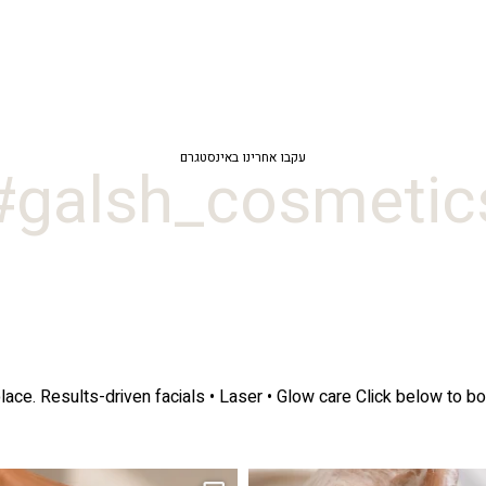
עקבו אחרינו באינסטגרם
galsh_cosmetics
lace.
Results-driven facials • Laser • Glow care
Click below to bo
ה! מועדון החברות שלנו סוף סוף נפתח. מהיום,
אקנה הוא אחד המצבים הנפוצים ביותר בעו