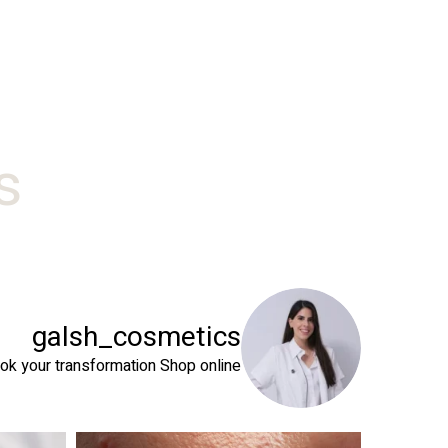
#
galsh_cosmetics
ok your transformation
Shop online⬇️
 שהעור שלך צריך
טיפול פנים נכון הוא הרבה מעבר לניקוי העור. המטרה ה
זה קור