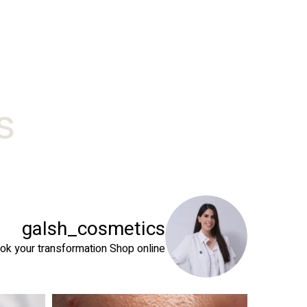
#
galsh_cosmetics
ok your transformation
Shop online⬇️
 שהעור שלך צריך
טיפול פנים נכון הוא הרבה מעבר לניקוי העור. המטרה ה
זה קור