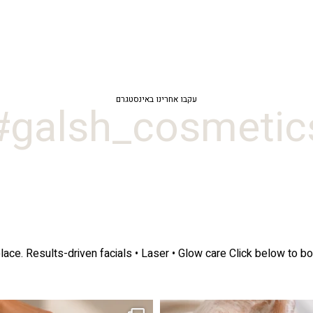
עקבו אחרינו באינסטגרם
galsh_cosmetics
lace.
Results-driven facials • Laser • Glow care
Click below to bo
ה! מועדון החברות שלנו סוף סוף נפתח. מהיום,
אקנה הוא אחד המצבים הנפוצים ביותר בעו