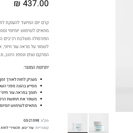
₪
437.00
קרם יום המיועד להענקת לחו
מתאים לשימוש יומיומי ומסי
הפורמולה משלבת רכיבים התו
לשמור על מראה עור חיוני, אח
המרקם נעים ונספג היטב, מב
יתרונות המוצר:
מעניק לחות לאורך זמן.
מסייע בהגנה מפני השפ
תומך במראה עור חיוני ו
משפר את תחושת הרכות
מתאים לשימוש יומיומי 
מק"ט:
GS-21098
קטגוריות:
עור יבש
,
תכשירי לחות ו