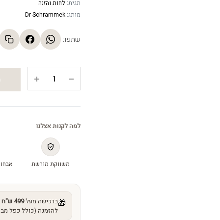
תגית:
לחות והזנה
מותג:
Dr Schrammek
שתפו:
קרם
ה
יום
לעור
יבש
-
למה לקנות אצלנו
Hydra
Maximum
Day
משווקת מורשת
אבחון
Cream
quantity
ברכישה מעל
499 ש"ח
מ
🎁
להזמנה (כולל כפל מבצ