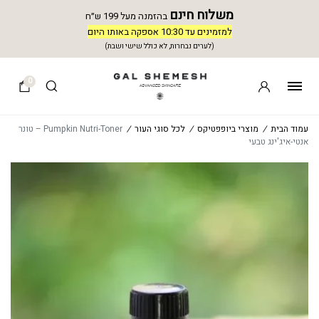
משלוח חינם
בהזמנה מעל 199 ש״ח
למזמינים עד 10:30 אספקה באותו היום
(לערים נבחרות, לא כולל שישי ושבת)
0
עמוד הבית
/
מוצרי ביופפטיקס
/
לכל סוגי העור
/
Pumpkin Nutri-Toner – טונר
אנטי-איג'ינג טבעי