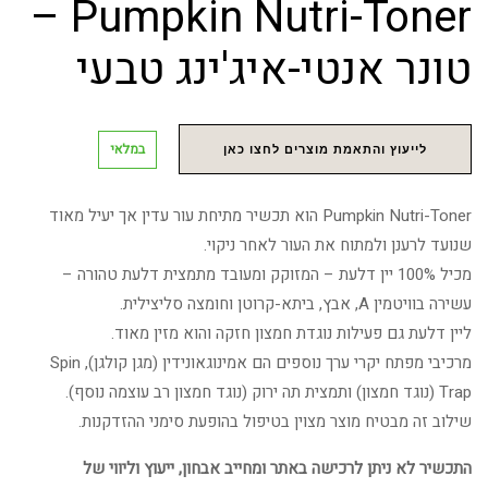
Pumpkin Nutri-Toner –
טונר אנטי-איג'ינג טבעי
במלאי
לייעוץ והתאמת מוצרים לחצו כאן
Pumpkin Nutri-Toner הוא תכשיר מתיחת עור עדין אך יעיל מאוד
שנועד לרענן ולמתוח את העור לאחר ניקוי.
מכיל 100% יין דלעת – המזוקק ומעובד מתמצית דלעת טהורה –
עשירה בוויטמין A, אבץ, ביתא-קרוטן וחומצה סליצילית.
ליין דלעת גם פעילות נוגדת חמצון חזקה והוא מזין מאוד.
מרכיבי מפתח יקרי ערך נוספים הם אמינוגאונידין (מגן קולגן), Spin
Trap (נוגד חמצון) ותמצית תה ירוק (נוגד חמצון רב עוצמה נוסף).
שילוב זה מבטיח מוצר מצוין בטיפול בהופעת סימני ההזדקנות.
התכשיר לא ניתן לרכישה באתר ומחייב אבחון, ייעוץ וליווי של