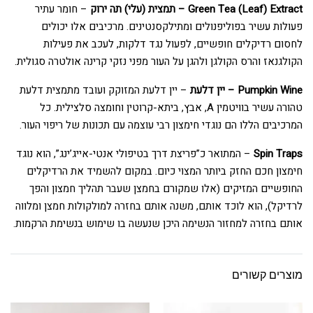
Green Tea (Leaf) Extract – תמצית (עלי) תה ירוק
– חומר עתיר
פעולות עשיר בפוליפנולים ומתילקסנטינים. מרכיבים אלו יכולים
לחסום רדיקלים חופשיים, לפעול נגד דלקות, לעכב את פעילות
הקולגנאז והרס הקולגן ולהגן על העור מפני נזקי קרינה אולטרה סגולית.
Pumpkin Wine – יין דלעת
– יין דלעת המזוקק ועובד מתמצית דלעת
טהורה עשיר בוויטמין A, אבץ, ביתא-קרוטין וחומצה סלצילית. כל
המרכיבים הללו הם נוגדי חימצון רבי עוצמה עם תכונות של ריפוי העור.
Spin Traps
– המתואר כ”פריצת דרך בטיפולי אנטי-אייג’ינג”, הוא נוגד
חימצון חכם החזק ביותר המצוי כיום. במקום להשמיד את הרדיקלים
החופשיים המזיקים (אלו שמקורם בחמצן שעבר תהליך חמצון והפך
לרדיקל), הוא לוכד אותם, משנה אותם בחזרה למולקולות חמצן ומלווה
אותם בחזרה למחזור הנשימה היכן שנעשה בו שימוש בנשימת הרקמות.
מוצרים קשורים