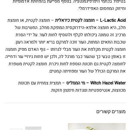
בטיפול בכתמי היפרפיגמנטציה. בנוסף מסייעת בהפחתת אדמומיות
וחיזוק המחסום האפידרמלי.
L-Lactic Acid – חומצה לקטית כיראלית
– חומצה לקטית, או חומצת
חלב, היא חומצה אלפא-הידרוקסית המופקת מחלב. החשיבות של
מרכיב זה טמונה ביכולתו לקלף ולהוסיף לחות לעור. על ידי הסרת
שכבות התאים המתות, העור זוכה למרקם בריא יותר ולמראה רענן.
חומצה לקטית מקלפת את העור מבלי לגרותו – גוף האדם מפיק חומצה
זו באופן טבעי כך שהעור כבר מורגל לה, ולכן יש פחות גירויי עור ודחייה.
לחומצה לקטית גם תכונת הוספת לחות ניכרת. חומצה לקטית משפרת
את המרקם הכולל של העור ומפחיתה קמטים.
Witch Hazel Water – מי הממליס
– תמצית צמחית עם תכונות
מכווצות, אנטיספטיות ונוגדות חימצון חזקות.
מוצרים קשורים