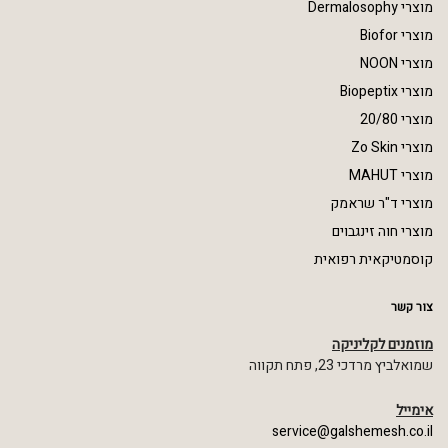
מוצרי Dermalosophy
מוצרי Biofor
מוצרי NOON
מוצרי Biopeptix
מוצרי 20/80
מוצרי Zo Skin
מוצרי MAHUT
מוצרי ד"ר שראמק
מוצרי חוה זינגבוים
קוסמטיקאית רפואית
צור קשר
מוזמנים לקליניקה
שמואלביץ מרדכי 23, פתח תקווה
אימייל
service@galshemesh.co.il