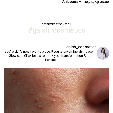
אנבצס קאמו קאמו – An bscess
עקבו אחרינו באינסטגרם
galsh_cosmetics#
galsh_cosmetics
you're skin's new favorite place.
Results-driven facials • Laser •
Glow care
Click below to book your transformation
Shop
online⬇️
יך