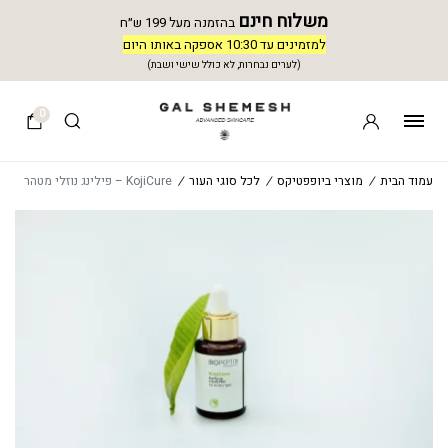
משלוח חינם
בהזמנה מעל 199 ש״ח
למזמינים עד 10:30 אספקה באותו היום
(לערים נבחרות, לא כולל שישי ושבת)
0
עמוד הבית
/
מוצרי ביופפטיקס
/
לכל סוגי העור
/
KojiCure – פילינג נוזלי מטהר