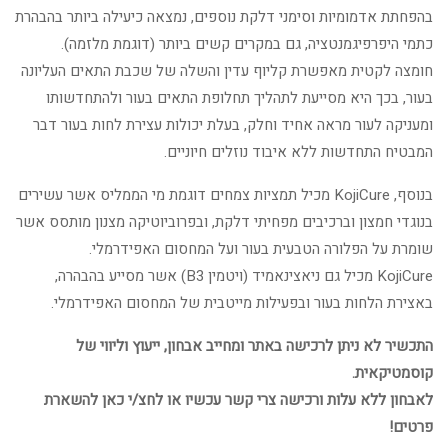
בהפחתת אדמומיות וסימני דלקת נוספים, נמצאה כיעילה ביותר בהבהרת
כתמי היפרפיגמנטציה, גם במקרים קשים ביותר (דוגמת מלזמה).
חומצה לקטית מאפשרת קליוף עדין והשלה של שכבת התאים העליונה
בעור, בכך היא מסייעת לתהליך תחלופת התאים בעור ולהתחדשותו
ומעניקה לעור מראה אחיד וחלק, בעלת יכולות עצירת לחות בעור דבר
המבטיח התחדשות ללא איבוד נוזלים חיוניים.
בנוסף, KojiCure מכיל תמציות צמחים דוגמת מי הממליס אשר עשירים
בנוגדי חמצון וברכיבים מפחיתי דלקת, ובפרוביוטיקה מצנון מותסס אשר
שומרת על הפלורה הטבעית בעור ועל המחסום האפידרמלי.
KojiCure מכיל גם ניאצינאמיד (ויטמין B3) אשר מסייע בהבהרה,
באצירת הלחות בעור ובפעילות מייטבית של המחסום האפידרמלי.
התכשיר לא ניתן לרכישה באתר ומחייב אבחון, ייעוץ וליווי של
קוסמטיקאית.
לאבחון ללא עלות ורכישה צרי קשר עכשיו או לחצ/י כאן להשארת
פרטים!