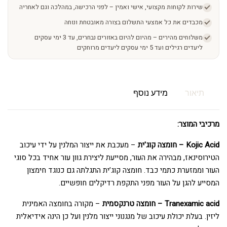
שירות לקוחות מקצועי, אישי ואמין – לפני הרכישה, במהלכה וגם לאחריה
מכבדים את כל אמצעי התשלום בצורה מאובטחת ונוחה
משלוחים מהירים – מהיום להיום באזורים נבחרים, עד 3 ימי עסקים
ליעדים רגילים ועד 5 ימי עסקים ליעדים מרוחקים
תיאור
מידע נוסף
מרכיבי המוצר:
Kojic Acid – חומצה קוג'ית
– מעכבת את ייצור המלנין על ידי עיכוב
הטירוסינאז, מבהירה את העור, מסייעת ליצירת גוון עור אחיד בכל סוגי
העור וממזערת כתמי כבד. חומצה קוג’ית התגלתה גם כנוגד חימצון
המסייע להגן על העור מפני התקפת רדיקלים חופשיים.
Tranexamic acid – חומצה טרנקסמית
– מקורה בחומצה האמינית
ליזין. בעלת יכולת עיכוב של מנגנוני ייצור מלנין ועל כן הינה אידיאלית