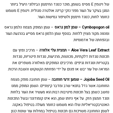
של ויטמין E מסיס בשומן, מוכר כנוגד החימצון הביולוגי היעיל ביותר
המגן בעיקר על העור מפני נזקי קרינה אולטרה סגולית. ויטמין E משמש
כחומר לחות, כנוגד חימצון ולשיפור גמישות העור.
Cymbopogon oil – שמן למון גראס
– שמן המופק מצמח הלמון גראס
ומהווה מקור מצוין ללחות. בנוסף שמן הלמון גראס מסייע בהרגעת העור
ובהפחתה של אדמומיות.
Aloe Vera Leaf Extract – תמצית עלי אלוורה
– מרכיב נפוץ עם
תכונות נוגדות דלקתיות, מכווצות, מרגיעות, נוגדות פיטריות, נוגדות
בקטריות ונוגדות נגיפים. מרכיבים המופקים מאלוורה משפרים את
המראה של עור יבש או פגום על ידי הפחתת הקשקוש והשבת הרכות.
Jojoba Seed Oil – שמען זרעי חוחובה
– שמן חוחובה מופק מצמח
החוחובה אשר גדל בתנאי שרב ומדבר קיצוניים. השמן המופק ממנו
נחשב כשמן בעל תכונות מיטיבות רבות.הוא מעשיר את העור בלחות
ונוגד חמצון חזק. על אף היותו שמן, הוא אינו קומודוגני ובשל התכונות
האנטיבקטריאליות שלו הוא משמש כחומר מעולה בטיפול באקנה.
לשמן החוחובה משויכות גם תכונות בטיפול במחלות עור שונות כגון