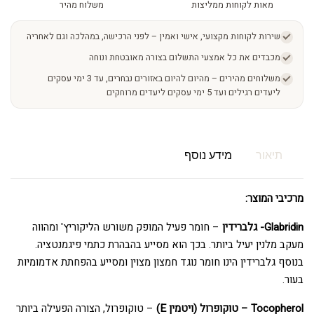
מאות לקוחות ממליצות
משלוח מהיר
שירות לקוחות מקצועי, אישי ואמין – לפני הרכישה, במהלכה וגם לאחריה
מכבדים את כל אמצעי התשלום בצורה מאובטחת ונוחה
משלוחים מהירים – מהיום להיום באזורים נבחרים, עד 3 ימי עסקים
ליעדים רגילים ועד 5 ימי עסקים ליעדים מרוחקים
תיאור
מידע נוסף
מרכיבי המוצר:
Glabridin- גלברידין
– חומר פעיל המופק משורש הליקוריץ' ומהווה
מעקב מלנין יעיל ביותר. בכך הוא מסייע בהבהרת כתמי פיגמנטציה.
בנוסף גלברידין הינו חומר נוגד חמצון מצוין ומסייע בהפחתת אדמומיות
בעור.
Tocopherol – טוקופרול (ויטמין E)
– טוקופרול, הצורה הפעילה ביותר