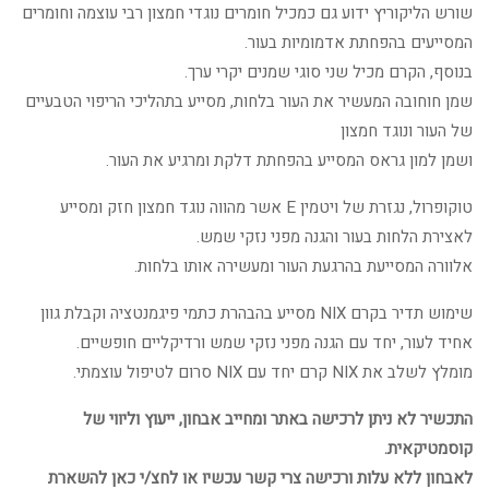
שורש הליקוריץ ידוע גם כמכיל חומרים נוגדי חמצון רבי עוצמה וחומרים
המסייעים בהפחתת אדמומיות בעור.
בנוסף, הקרם מכיל שני סוגי שמנים יקרי ערך.
שמן חוחובה המעשיר את העור בלחות, מסייע בתהליכי הריפוי הטבעיים
של העור ונוגד חמצון
ושמן למון גראס המסייע בהפחתת דלקת ומרגיע את העור.
טוקופרול, נגזרת של ויטמין E אשר מהווה נוגד חמצון חזק ומסייע
לאצירת הלחות בעור והגנה מפני נזקי שמש.
אלוורה המסייעת בהרגעת העור ומעשירה אותו בלחות.
שימוש תדיר בקרם NIX מסייע בהבהרת כתמי פיגמנטציה וקבלת גוון
אחיד לעור, יחד עם הגנה מפני נזקי שמש ורדיקליים חופשיים.
מומלץ לשלב את NIX קרם יחד עם NIX סרום לטיפול עוצמתי.
התכשיר לא ניתן לרכישה באתר ומחייב אבחון, ייעוץ וליווי של
קוסמטיקאית.
לאבחון ללא עלות ורכישה צרי קשר עכשיו או לחצ/י כאן להשארת