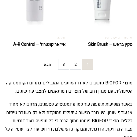
טיפוח ושיקום העור
אקנה
סקין בראש – Skin Brush
איי אר קונטרול – A-R Control
3
2
1
הבא
מוצרי BIOFOR נחשבים לאחד המותגים המובילים בתחום הקוסמטיקה
הטיפולית, עם מגוון רחב של מוצרים המותאמים למצבי עור שונים.
כאשר מופיעות תופעות עור כמו פיגמנטציה, פצעונים, מרקם לא אחיד
או עודף שומן, יש צורך בגישה טיפולית ממוקדת ולא רק בשגרת טיפוח
כללית. מוצרי BIOFOR פותחו מתוך הבנה כי כל תופעה בעור דורשת
עבודה מדויקת, הדרגתית ומבוקרת, המשלבת חידוש עור לצד שמירה על