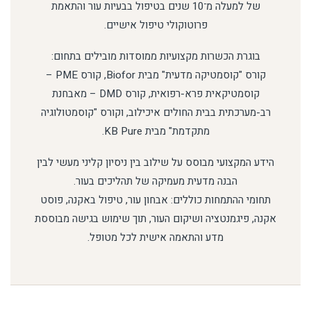
של למעלה מ־10 שנים בטיפול בבעיות עור והתאמת
פרוטוקולי טיפול אישיים.
בוגרת הכשרות מקצועיות ממוסדות מובילים בתחום:
קורס "קוסמטיקה מדעית" מבית Biofor, קורס PME –
קוסמטיקאית פרא-רפואית, קורס DMD – מאבחנת
רב-מערכתית בבית החולים איכילוב, וקורס "קוסמטולוגיה
מתקדמת" מבית KB Pure.
הידע המקצועי מבוסס על שילוב בין ניסיון קליני מעשי לבין
הבנה מדעית מעמיקה של תהליכים בעור.
תחומי ההתמחות כוללים: אבחון עור, טיפול באקנה, פוסט
אקנה, פיגמנטציה ושיקום העור, תוך שימוש בגישה מבוססת
מדע והתאמה אישית לכל מטופל.