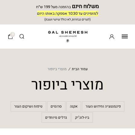
משלוח חינם
בהזמנה מעל 199 ש״ח
למזמינים עד 10:30 אספקה באותו היום
(לערים נבחרות, לא כולל שישי ושבת)
0
עמוד הבית
/
מוצרי ביופור
מוצרי ביופור
פיגמנטציה וחידוש העור
אקנה
סרומים
טיפוח ושיקום העור
ביו-לוג'יק
גדלים מיוחדים