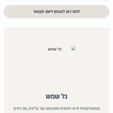
בהתאם למצב העור.
טווח המחירים של מוצרי ביופור נע בין 153 – 408 ש"ח, כאשר
המחיר משתנה בהתאם לסוג המוצר, הריכוז וההתאמה הטיפולית.
לחצו כאן לאבחון וייעוץ מקצועי
גל שמש
קוסמטיקאית פרא-רפואית ומאבחנת עור קלינית, עם ניסיון