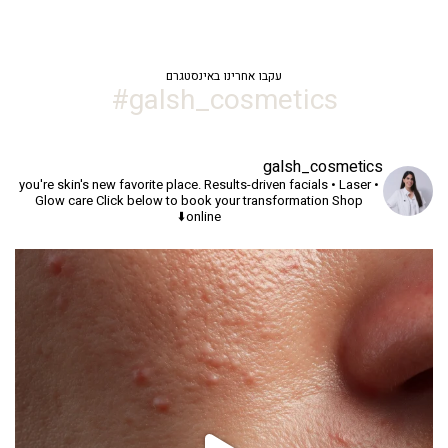
עקבו אחרינו באינסטגרם
galsh_cosmetics#
galsh_cosmetics
you're skin's new favorite place.
Results-driven facials • Laser •
Glow care
Click below to book your transformation
Shop
online⬇️
יך