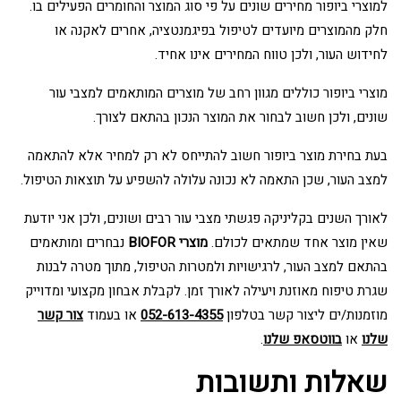
למוצרי ביופור מחירים שונים על פי סוג המוצר והחומרים הפעילים בו.
חלק מהמוצרים מיועדים לטיפול בפיגמנטציה, אחרים לאקנה או
לחידוש העור, ולכן טווח המחירים אינו אחיד.
מוצרי ביופור כוללים מגוון רחב של מוצרים המותאמים למצבי עור
שונים, ולכן חשוב לבחור את המוצר הנכון בהתאם לצורך.
בעת בחירת מוצר ביופור חשוב להתייחס לא רק למחיר אלא להתאמה
למצב העור, שכן התאמה לא נכונה עלולה להשפיע על תוצאות הטיפול.
לאורך השנים בקליניקה פגשתי מצבי עור רבים ושונים, ולכן אני יודעת
שאין מוצר אחד שמתאים לכולם.
מוצרי BIOFOR
נבחרים ומותאמים
בהתאם למצב העור, לרגישויות ולמטרות הטיפול, מתוך מטרה לבנות
שגרת טיפוח מאוזנת ויעילה לאורך זמן. לקבלת אבחון מקצועי ומדוייק
מוזמנות/ים ליצור קשר בטלפון
052-613-4355
או בעמוד
צור קשר
שלנו
או
בווטסאפ שלנו
.
שאלות ותשובות