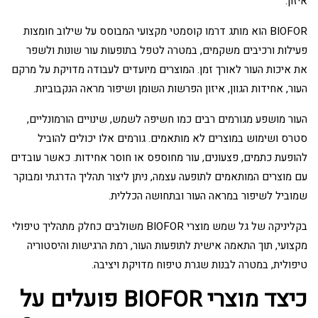
איזון.
BIOFOR הוא מותג דרמו קוסמטי מקצועי המבוסס על שילוב חומצות
פעילות ורכיבים משקמים, במטרה לטפל בתופעות עור שונות ולשפר
את איכות העור לאורך זמן. המוצרים מיועדים לעבודה מדויקת על מרקם
העור, אחידות הגוון, איזון הפרשות השומן ושיפור מראה הנקבוביות.
העור מושפע מגורמים רבים כמו חשיפה לשמש, שינויים הורמונליים,
סטרס ושימוש במוצרים לא מותאמים. גורמים אלו יכולים להוביל
להופעת כתמים, פצעונים, עור מחוספס או חוסר אחידות. כאשר עובדים
עם מוצרים המותאמים לתופעה עצמה, ניתן ליצור תהליך הדרגתי ומבוקר
שמוביל לשיפור במראה העור ובתחושה הכללית.
בקליניקה של גל שמש מוצרי BIOFOR משולבים כחלק מתהליך טיפולי
מקצועי, תוך התאמה אישית לתופעות העור, רמת הרגישות והיסטוריה
טיפולית, במטרה לבנות שגרת טיפוח מדויקת ויציבה.
כיצד מוצרי BIOFOR פועלים על