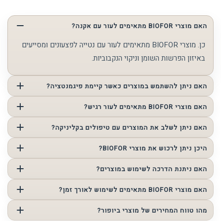
האם מוצרי BIOFOR מתאימים לעור עם אקנה?
כן. מוצרי BIOFOR מתאימים לעור עם נטייה לפצעונים ומסייעים
באיזון הפרשות השומן וניקוי הנקבוביות.
האם ניתן להשתמש במוצרים כאשר קיימת פיגמנטציה?
כן. מוצרי BIOFOR תומכים בחידוש העור ובהבהרת המראה הכללי.
האם מוצרי BIOFOR מתאימים לעור רגיש?
במקרים רבים ניתן לשלב את המוצרים בצורה מבוקרת בהתאם
האם ניתן לשלב את המוצרים עם טיפולים בקליניקה?
לרמת הרגישות ובהתאמה מקצועית.
כן. מוצרי BIOFOR משתלבים כחלק מתהליך טיפולי מקצועי
היכן ניתן לרכוש את מוצרי BIOFOR?
ושמירה על התוצאות.
ניתן לרכוש את מוצרי BIOFOR בקליניקה של גל שמש לאחר
האם ניתנת הדרכה לשימוש במוצרים?
אבחון מקצועי והתאמה אישית.
כן. בעת הרכישה בקליניקה של גל שמש ניתנת הדרכה מקצועית
האם מוצרי BIOFOR מתאימים לשימוש לאורך זמן?
הכוללת הסבר על סדר השימוש.
כן. ניתן לשלב את המוצרים כחלק משגרת טיפוח מתמשכת
מהו טווח המחירים של מוצרי ביופור?