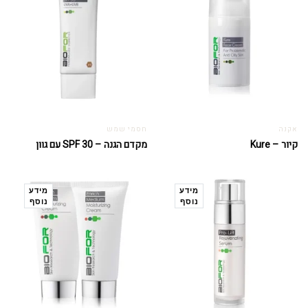
אקנה
חסמי שמש
קיור – Kure
מקדם הגנה – SPF 30 עם גוון
מידע
מידע
נוסף
נוסף