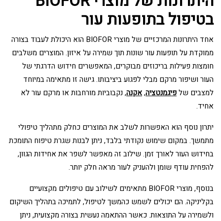
היתרונות של מוצרי BIOFOR
בטיפול בתופעות עור
אחד היתרונות המרכזיים של מוצרי BIOFOR הוא היכולת לעבוד בצורה
ממוקדת על תופעות עור שונות תוך שמירה על איזון. המוצרים משלבים
חומצות פעילות בריכוזים מבוקרים, המאפשרים חידוש הדרגתי של
העור ושיפור מרקם מבלי לפגוע ביציבותו. גישה זו מתאימה במיוחד
למצבים של
פיגמנטציה
,
אקנה
, נקבוביות מורחבות או מרקם עור לא
אחיד.
יתרון נוסף הוא האפשרות לשלב את המוצרים כחלק מתהליך טיפולי
מתמשך. במקום שימוש נקודתי בלבד, ניתן לבנות שגרת טיפוח התומכת
בחידוש העור לאורך זמן. שילוב זה מאפשר לשפר את אחידות הגוון,
להפחית עודף שומן ולהעניק לעור מראה חלק יותר.
בנוסף, מוצרי BIOFOR מתאימים לשילוב עם טיפולים מקצועיים
בקליניקה. הם יכולים לשמש כהמשך לטיפול, לתמיכה בתהליך השיקום
ולשמירה על התוצאות. כאשר ההתאמה נעשית בצורה מקצועית, ניתן