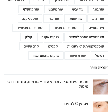
מתי מורחים סרום
נוגדי חמצון
סבוריאה
סרום לפנים
עור בוגר
עור יבש
עור מיובש
עור מתקלף
עור רגיש
עור שומני
עור שמן
פוסט אקנה
פיגמנטציה
פיגמנטציה בשפם
פיגמנטציה בשפתיים
פיגמנטציה מתחת לעיניים
צלקות אקנה
קולגן
קוסמטיקאית פרא רפואית
קמטים
קרם עיניים
רטינול
שגרת טיפוח
שיקום מחסום העור
הנקראים ביותר
מה זה פיגמנטציה וכתמי עור – גורמים, סוגים ודרכי
טיפול
ויטמין C לפנים