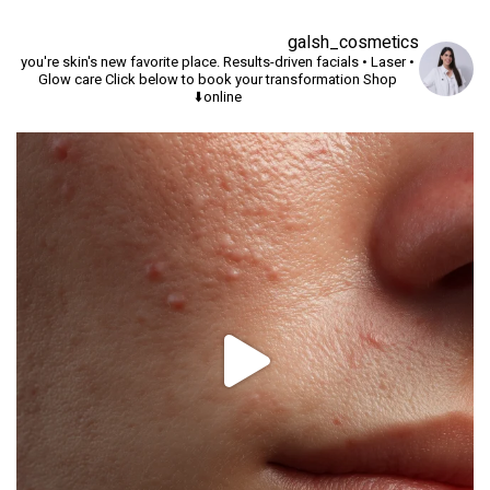
galsh_cosmetics
you're skin's new favorite place.
Results-driven facials • Laser •
Glow care
Click below to book your transformation
Shop
online⬇️
יך