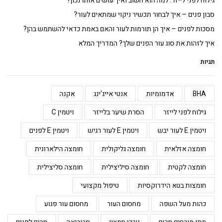
גילוח לפני לייזר: למה הוא חשוב ואיך עושים אותו נכון?
סבון פנים – איך לבחור תכשיר ניקוי שמתאים לעור?
מסכות לפנים – איך הן תורמות לעור והאם באמת כדאי להשתמש בהן?
איך לזהות את סוג עור הפנים שלך? המדריך המלא
תגיות
BHA
אדמומיות
אנטי אייג'ינג
אקנה
גילוח לפני לייזר
הסרת שיער בלייזר
ויטמין C
ויטמין E לעור יבש
ויטמין E לעור רגיש
ויטמין E לפנים
חומצה אזלאית
חומצה גליקולית
חומצה הילארונית
חומצה לקטית
חומצה סיליצילית
חומצה סליצילית
חומצות בטא הידרוקסיות
טיפול מקצועי
כהות מעל השפה
מחסום העור
מחסום עור פגוע