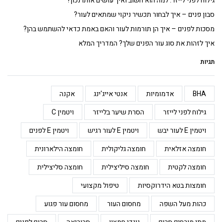
גילוח לפני לייזר: למה הוא חשוב ואיך עושים אותו נכון?
סבון פנים – איך לבחור תכשיר ניקוי שמתאים לעור?
מסכות לפנים – איך הן תורמות לעור והאם באמת כדאי להשתמש בהן?
איך לזהות את סוג עור הפנים שלך? המדריך המלא
תגיות
BHA
אדמומיות
אנטי אייג'ינג
אקנה
גילוח לפני לייזר
הסרת שיער בלייזר
ויטמין C
ויטמין E לעור יבש
ויטמין E לעור רגיש
ויטמין E לפנים
חומצה אזלאית
חומצה גליקולית
חומצה הילארונית
חומצה לקטית
חומצה סיליצילית
חומצה סליצילית
חומצות בטא הידרוקסיות
טיפול מקצועי
כהות מעל השפה
מחסום העור
מחסום עור פגוע