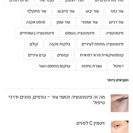
מתי מורחים סרום
נוגדי חמצון
סבוריאה
סרום לפנים
עור בוגר
עור יבש
עור מיובש
עור מתקלף
עור רגיש
עור שומני
עור שמן
פוסט אקנה
פיגמנטציה
פיגמנטציה בשפם
פיגמנטציה בשפתיים
פיגמנטציה מתחת לעיניים
צלקות אקנה
קולגן
קוסמטיקאית פרא רפואית
קמטים
קרם עיניים
רטינול
שגרת טיפוח
שיקום מחסום העור
הנקראים ביותר
מה זה פיגמנטציה וכתמי עור – גורמים, סוגים ודרכי
טיפול
ויטמין C לפנים