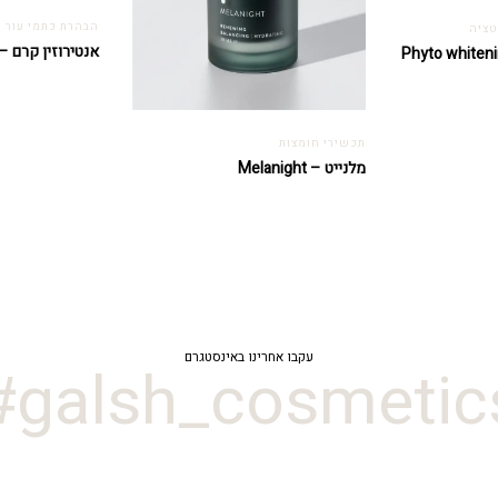
הבהרת כתמי עור ו
טציה
אנטירוזין קרם – ntirosine cream
ווטנינג קרם – Phyto whitening
תכשירי חומצות
מלנייט – Melanight
עקבו אחרינו באינסטגרם
galsh_cosmetics