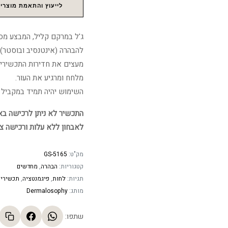
לייעוץ והתאמת מוצרים
ג'ל במרקם קליל, המבצע מס
להבהרה (אינטנסיב ובוסטר).
מעצים את חדירות התכשירים
מלחח ומרגיע את העור.
השימוש יהיה תמיד במקביל עם 
התכשיר לא ניתן לרכישה באתר
לאבחון ללא עלות ורכישה צ
מק"ט:
GS-5165
קטגוריות:
הבהרה
,
מחדשים
תגיות:
לחות
,
פיגמנטציה
,
תכשירי 
מותג:
Dermalosophy
שתפו: