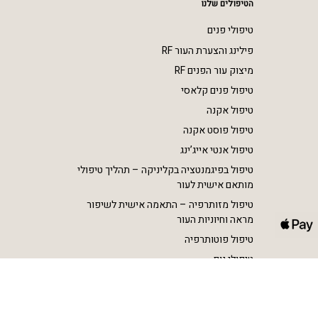
הטיפולים שלנו
טיפולי פנים
פילינג והצערת העור RF
מיצוק עור הפנים RF
טיפול פנים קלאסי
טיפול אקנה
טיפול פוסט אקנה
טיפול אנטי אייג’ינג
טיפול בפיגמנטציה בקליניקה – תהליך טיפולי
מותאם אישית לעור
טיפול מזותרפיה – התאמה אישית לשיפור
מראה וחיוניות העור
טיפול פוטותרפיה
טיפולי גוף
הסרת שיער בלייזר SHR
הצרת היקפים וטיפול בצלוליט RF