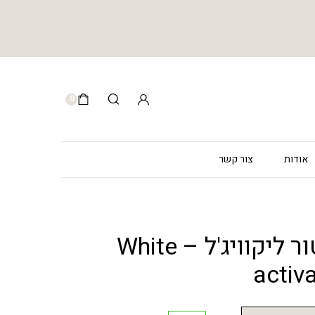
0
אודות
צור קשר
וויט אקטיבטור ליקוויג'ל – White
activa