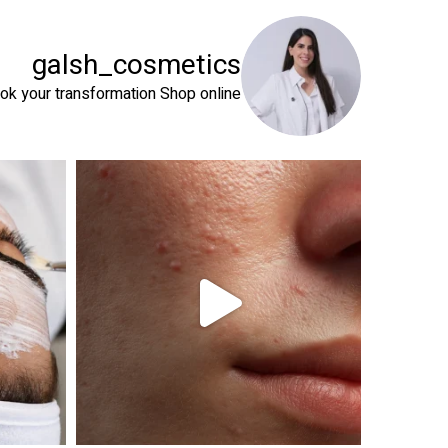
galsh_cosmetics
ok your transformation
Shop online⬇️
 שהעור שלך צריך
טיפול פנים נכון הוא הרבה מעבר לניקוי העור. המטרה ה
זה קור