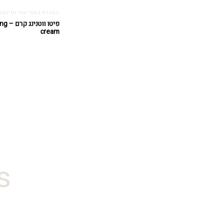
הבהרת כתמי עור ופיגמנ
פיטו 
cream
#