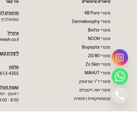
קישורים שימושיים
צור קשר
מוצרי KB Pure
מוזמנים לק
שמואלביץ מרדכי 23,
מוצרי Dermalosophy
מוצרי Biofor
אימייל
מוצרי NOON
mesh.co.il
מוצרי Biopeptix
ליצירת קשר
מוצרי 20/80
מוצרי Zo Skin
טלפון
מוצרי MAHUT
-613-4355
מוצרי ד"ר שראמק
שעות פעיל
מוצרי חוה זינגבוים
ראשון - חמ
קוסמטיקאית רפואית
8:00 - 19:00